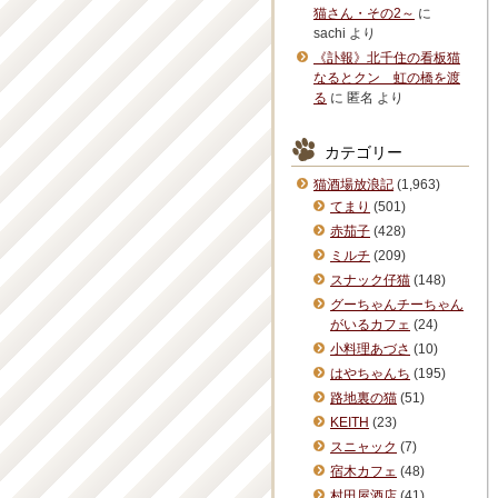
猫さん・その2～
に
sachi
より
《訃報》北千住の看板猫
なるとクン 虹の橋を渡
る
に
匿名
より
カテゴリー
猫酒場放浪記
(1,963)
てまり
(501)
赤茄子
(428)
ミルチ
(209)
スナック仔猫
(148)
グーちゃんチーちゃん
がいるカフェ
(24)
小料理あづさ
(10)
はやちゃんち
(195)
路地裏の猫
(51)
KEITH
(23)
スニャック
(7)
宿木カフェ
(48)
村田屋酒店
(41)