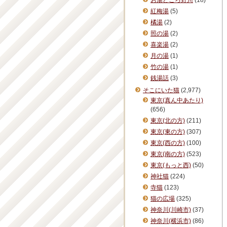
お湯どころ野川
(18)
紅梅湯
(5)
橘湯
(2)
照の湯
(2)
喜楽湯
(2)
月の湯
(1)
竹の湯
(1)
銭湯話
(3)
そこにいた猫
(2,977)
東京(真ん中あたり)
(656)
東京(北の方)
(211)
東京(東の方)
(307)
東京(西の方)
(100)
東京(南の方)
(523)
東京(もっと西)
(50)
神社猫
(224)
寺猫
(123)
猫の広場
(325)
神奈川(川崎市)
(37)
神奈川(横浜市)
(86)