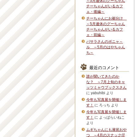
～5月連休のグーちゃん
チーちゃんがいるカフ
ェ・後編～
チーちゃんにお裾分け
～5月連休のグーちゃん
チーちゃんがいるカフ
ェ・前編～
バサラさんのボニャ～
ル ～5月のはやちゃん
ち～
最近のコメント
誰が聞いてきたのか
な？ ～7月上旬のキャ
ッツミャウブックスさん
に
yabuhibi
より
今年も写真展を開催しま
す！
に
ろっち
より
今年も写真展を開催しま
す！
に
よっぱらいねこ
より
ムギちゃんにも液状おや
つ ～4月のスナック仔