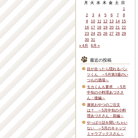
月
火
水
木
金
土
日
1
2
3
4
5
6
7
8
9
10
11
12
13
14
15
16
17
18
19
20
21
22
23
24
25
26
27
28
29
30
31
« 4月
6月 »
最近の投稿
目が合ったら隠れるパン
ツくん ～5月第3週のい
つもの酒場～
モカくんも要求 ～5月
中旬の小料理あづささ
ん・後編～
液状おやつのご注文
は？ ～5月中旬の小料
理あづささん・前編～
やっぱり話を聞いちゃい
ない ～5月のキャッツ
ミャウブックスさん～