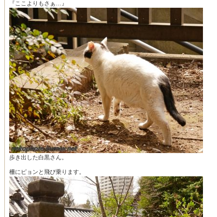
『ここよりもさぁ…』
歩き出した白黒さん。
柵にピョンと飛び乗ります。