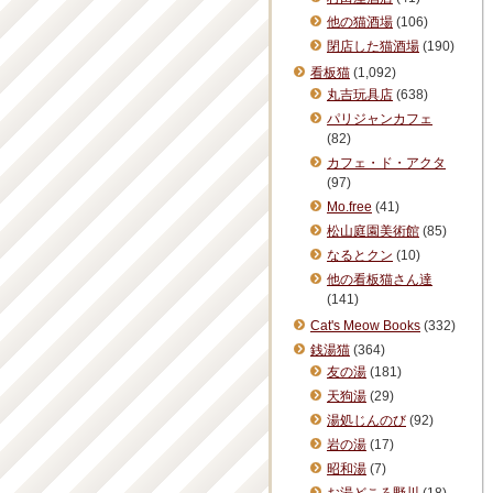
他の猫酒場
(106)
閉店した猫酒場
(190)
看板猫
(1,092)
丸吉玩具店
(638)
パリジャンカフェ
(82)
カフェ・ド・アクタ
(97)
Mo.free
(41)
松山庭園美術館
(85)
なるとクン
(10)
他の看板猫さん達
(141)
Cat's Meow Books
(332)
銭湯猫
(364)
友の湯
(181)
天狗湯
(29)
湯処じんのび
(92)
岩の湯
(17)
昭和湯
(7)