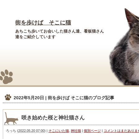
街を歩けば そこに猫
あちこち歩いてお会いした猫さん達、看板猫さん
達をご紹介しています
2022年5月20日 | 街を歩けば そこに猫
のブログ記事
咲き始めた桜と神社猫さん
ろっち
(
2022.05.20 07:00
)
|
そこにいた猫
,
神社猫
|
個別ページ
|
コメントはまだありま