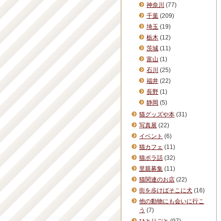
神奈川
(77)
千葉
(209)
埼玉
(19)
栃木
(12)
茨城
(11)
富山
(1)
石川
(25)
福井
(22)
長野
(1)
静岡
(5)
猫グッズや本
(31)
写真展
(22)
イベント
(6)
猫カフェ
(11)
猫ボラ話
(32)
里親募集
(11)
猫関連のお店
(22)
街を歩けばそこに犬
(16)
他の動物にも会いに行こ
う
(7)