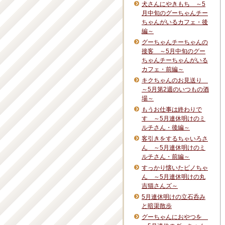
犬さんにやきもち ～5
月中旬のグーちゃんチー
ちゃんがいるカフェ・後
編～
グーちゃんチーちゃんの
接客 ～5月中旬のグー
ちゃんチーちゃんがいる
カフェ・前編～
キクちゃんのお見送り
～5月第2週のいつもの酒
場～
もうお仕事は終わりで
す ～5月連休明けのミ
ルチさん・後編～
客引きをするちゃいろさ
ん ～5月連休明けのミ
ルチさん・前編～
すっかり懐いたピノちゃ
ん ～5月連休明けの丸
吉猫さんズ～
5月連休明けの立石呑み
と暗渠散歩
グーちゃんにおやつを