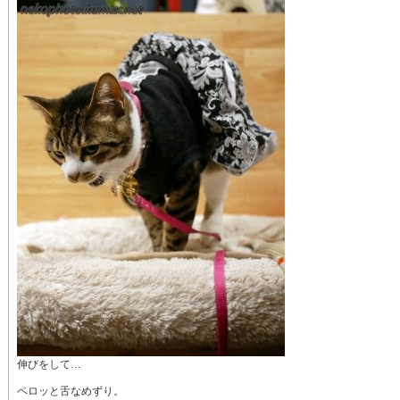
伸びをして…
ペロッと舌なめずり。