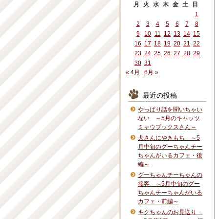
月
火
水
木
金
土
日
1
2
3
4
5
6
7
8
9
10
11
12
13
14
15
16
17
18
19
20
21
22
23
24
25
26
27
28
29
30
31
« 4月
6月 »
最近の投稿
やっぱり話を聞いちゃい
ない ～5月のキャッツ
ミャウブックスさん～
犬さんにやきもち ～5
月中旬のグーちゃんチー
ちゃんがいるカフェ・後
編～
グーちゃんチーちゃんの
接客 ～5月中旬のグー
ちゃんチーちゃんがいる
カフェ・前編～
キクちゃんのお見送り