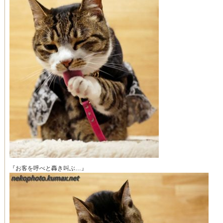
『お客を呼べと轟き叫ぶ…』