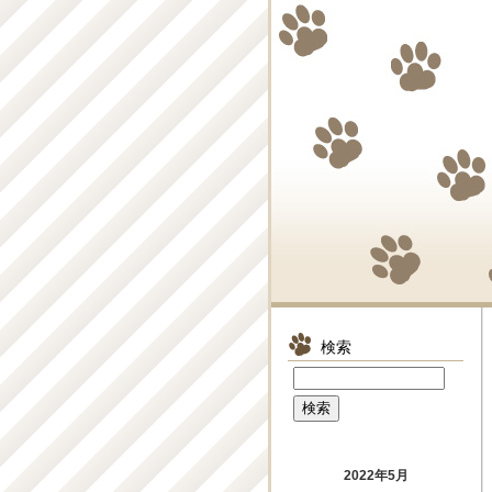
検索
2022年5月