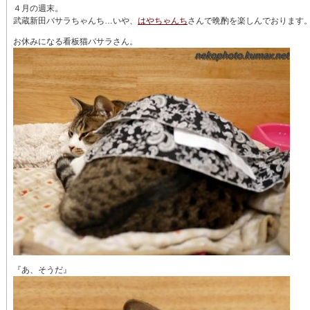
４月の週末。
武蔵新田バサラちゃんち…いや、
はやちゃんち
さんで晩酌を楽しんでおります
お休みになる看板猫バサラさん。
『あ、そうだ』