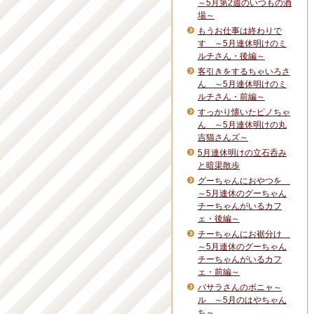
～5月第2週のいつもの酒
場～
もうお仕事は終わりで
す ～5月連休明けのミ
ルチさん・後編～
客引きをするちゃいろさ
ん ～5月連休明けのミ
ルチさん・前編～
すっかり懐いたピノちゃ
ん ～5月連休明けの丸
吉猫さんズ～
5月連休明けの立石呑み
と暗渠散歩
グーちゃんにおやつを
～5月連休のグーちゃん
チーちゃんがいるカフ
ェ・後編～
チーちゃんにお裾分け
～5月連休のグーちゃん
チーちゃんがいるカフ
ェ・前編～
バサラさんのボニャ～
ル ～5月のはやちゃん
ち～