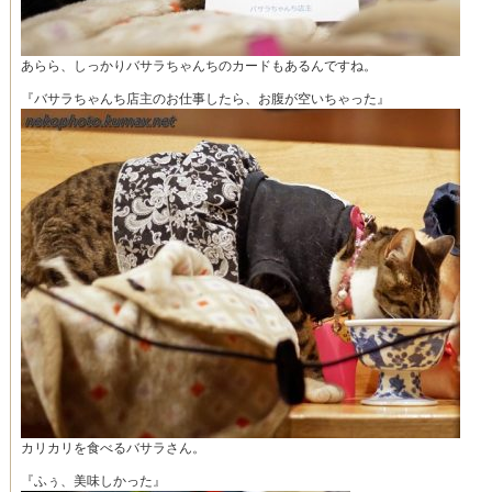
あらら、しっかりバサラちゃんちのカードもあるんですね。
『バサラちゃんち店主のお仕事したら、お腹が空いちゃった』
カリカリを食べるバサラさん。
『ふぅ、美味しかった』