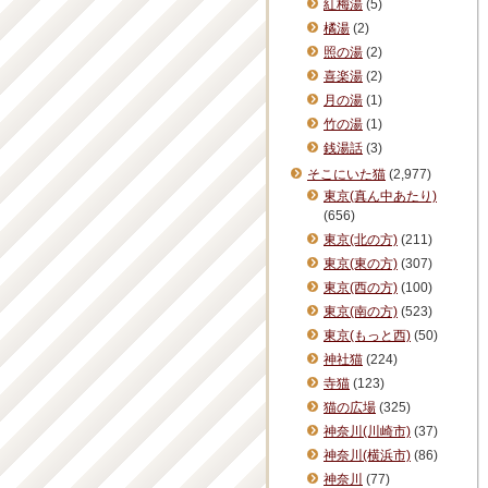
紅梅湯
(5)
橘湯
(2)
照の湯
(2)
喜楽湯
(2)
月の湯
(1)
竹の湯
(1)
銭湯話
(3)
そこにいた猫
(2,977)
東京(真ん中あたり)
(656)
東京(北の方)
(211)
東京(東の方)
(307)
東京(西の方)
(100)
東京(南の方)
(523)
東京(もっと西)
(50)
神社猫
(224)
寺猫
(123)
猫の広場
(325)
神奈川(川崎市)
(37)
神奈川(横浜市)
(86)
神奈川
(77)