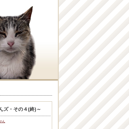
ズ・その４(終)～
せん