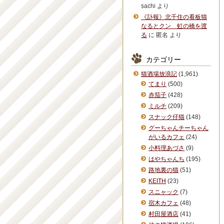
sachi
より
《訃報》北千住の看板猫
なるとクン 虹の橋を渡
る
に
匿名
より
カテゴリー
猫酒場放浪記
(1,961)
てまり
(500)
赤茄子
(428)
ミルチ
(209)
スナック仔猫
(148)
グーちゃんチーちゃん
がいるカフェ
(24)
小料理あづさ
(9)
はやちゃんち
(195)
路地裏の猫
(51)
KEITH
(23)
スニャック
(7)
宿木カフェ
(48)
村田屋酒店
(41)