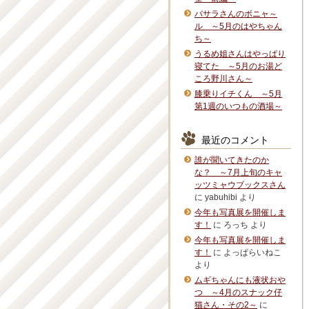
バサラさんのボニャ～
ル ～5月のはやちゃん
ち～
うるめ姐さんはやっぱり
寝てた ～5月のお湯ど
ころ野川さん～
膝乗りイチくん ～5月
第1週のいつもの酒場～
最近のコメント
誰が聞いてきたのか
な？ ～7月上旬のキャ
ッツミャウブックスさん
に
yabuhibi
より
今年も写真展を開催しま
す！
に
ろっち
より
今年も写真展を開催しま
す！
に
よっぱらいねこ
より
ムギちゃんにも液状おや
つ ～4月のスナック仔
猫さん・その2～
に