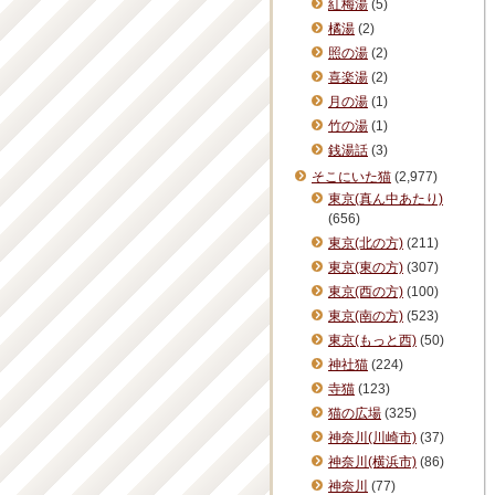
紅梅湯
(5)
橘湯
(2)
照の湯
(2)
喜楽湯
(2)
月の湯
(1)
竹の湯
(1)
銭湯話
(3)
そこにいた猫
(2,977)
東京(真ん中あたり)
(656)
東京(北の方)
(211)
東京(東の方)
(307)
東京(西の方)
(100)
東京(南の方)
(523)
東京(もっと西)
(50)
神社猫
(224)
寺猫
(123)
猫の広場
(325)
神奈川(川崎市)
(37)
神奈川(横浜市)
(86)
神奈川
(77)