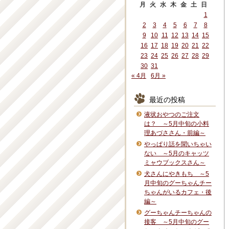
月
火
水
木
金
土
日
1
2
3
4
5
6
7
8
9
10
11
12
13
14
15
16
17
18
19
20
21
22
23
24
25
26
27
28
29
30
31
« 4月
6月 »
最近の投稿
液状おやつのご注文
は？ ～5月中旬の小料
理あづささん・前編～
やっぱり話を聞いちゃい
ない ～5月のキャッツ
ミャウブックスさん～
犬さんにやきもち ～5
月中旬のグーちゃんチー
ちゃんがいるカフェ・後
編～
グーちゃんチーちゃんの
接客 ～5月中旬のグー