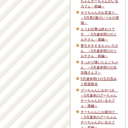
ちゃんチーちゃんがいる
カフェ・前編～
キクちゃんのお見送り
～5月第2週のいつもの酒
場～
もうお仕事は終わりで
す ～5月連休明けのミ
ルチさん・後編～
客引きをするちゃいろさ
ん ～5月連休明けのミ
ルチさん・前編～
すっかり懐いたピノちゃ
ん ～5月連休明けの丸
吉猫さんズ～
5月連休明けの立石呑み
と暗渠散歩
グーちゃんにおやつを
～5月連休のグーちゃん
チーちゃんがいるカフ
ェ・後編～
チーちゃんにお裾分け
～5月連休のグーちゃん
チーちゃんがいるカフ
ェ・前編～