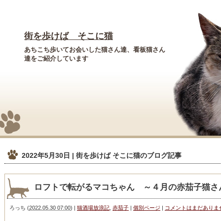
街を歩けば そこに猫
あちこち歩いてお会いした猫さん達、看板猫さん
達をご紹介しています
2022年5月30日 | 街を歩けば そこに猫
のブログ記事
ロフトで転がるマコちゃん ～４月の赤茄子猫さん
ろっち
(
2022.05.30 07:00
)
|
猫酒場放浪記
,
赤茄子
|
個別ページ
|
コメントはまだありま