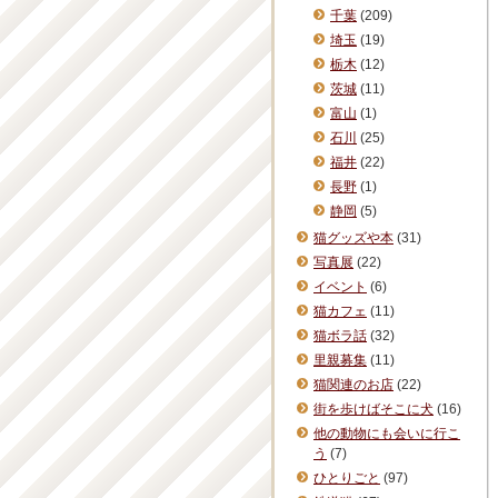
千葉
(209)
埼玉
(19)
栃木
(12)
茨城
(11)
富山
(1)
石川
(25)
福井
(22)
長野
(1)
静岡
(5)
猫グッズや本
(31)
写真展
(22)
イベント
(6)
猫カフェ
(11)
猫ボラ話
(32)
里親募集
(11)
猫関連のお店
(22)
街を歩けばそこに犬
(16)
他の動物にも会いに行こ
う
(7)
ひとりごと
(97)