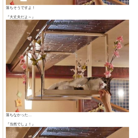
落ちそうですよ！
『大丈夫だよ～』
落ちなかった…
『当然でしょ！』