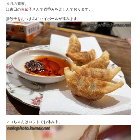
４月の週末。
江古田の
赤茄子
さんで猫呑みを楽しんでおります。
揚餃子をおつまみにハイボールが進みます。
マコちゃんはロフトでお休み中。