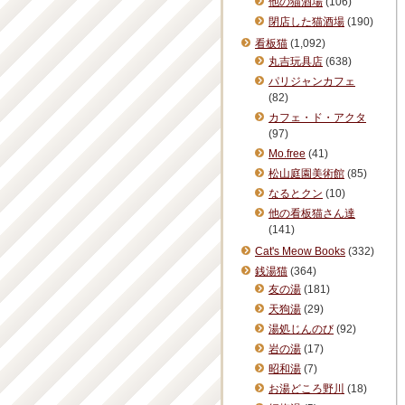
他の猫酒場
(106)
閉店した猫酒場
(190)
看板猫
(1,092)
丸吉玩具店
(638)
パリジャンカフェ
(82)
カフェ・ド・アクタ
(97)
Mo.free
(41)
松山庭園美術館
(85)
なるとクン
(10)
他の看板猫さん達
(141)
Cat's Meow Books
(332)
銭湯猫
(364)
友の湯
(181)
天狗湯
(29)
湯処じんのび
(92)
岩の湯
(17)
昭和湯
(7)
お湯どころ野川
(18)