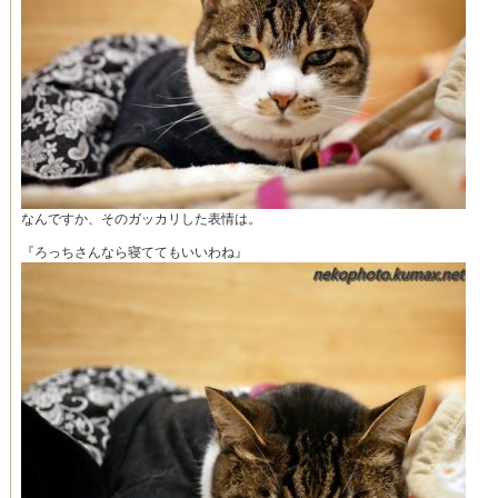
なんですか、そのガッカリした表情は。
『ろっちさんなら寝ててもいいわね』