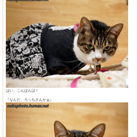
はい、こんばんは！
『なんだ、ろっちさんかぁ』