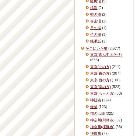
紅梅湯
(5)
橘湯
(2)
照の湯
(2)
喜楽湯
(2)
月の湯
(1)
竹の湯
(1)
銭湯話
(3)
そこにいた猫
(2,977)
東京(真ん中あたり)
(656)
東京(北の方)
(211)
東京(東の方)
(307)
東京(西の方)
(100)
東京(南の方)
(523)
東京(もっと西)
(50)
神社猫
(224)
寺猫
(123)
猫の広場
(325)
神奈川(川崎市)
(37)
神奈川(横浜市)
(86)
神奈川
(77)