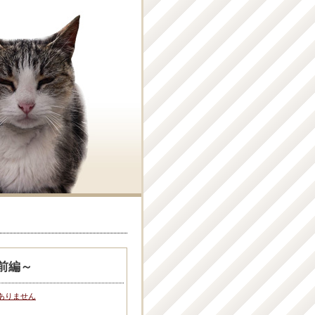
前編～
ありません