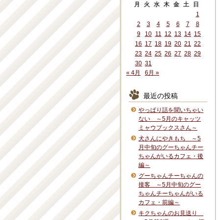
月
火
水
木
金
土
日
1
2
3
4
5
6
7
8
9
10
11
12
13
14
15
16
17
18
19
20
21
22
23
24
25
26
27
28
29
30
31
« 4月
6月 »
最近の投稿
やっぱり話を聞いちゃい
ない ～5月のキャッツ
ミャウブックスさん～
犬さんにやきもち ～5
月中旬のグーちゃんチー
ちゃんがいるカフェ・後
編～
グーちゃんチーちゃんの
接客 ～5月中旬のグー
ちゃんチーちゃんがいる
カフェ・前編～
キクちゃんのお見送り