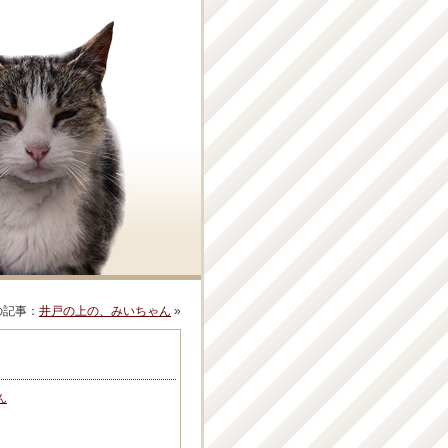
の記事：
井戸の上の、みいちゃん
»
ん