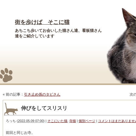
街を歩けば そこに猫
あちこち歩いてお会いした猫さん達、看板猫さん
達をご紹介しています
« 前の記事：
引き止め係のタビさん
次
伸びをしてスリスリ
ろっち
(
2022.05.09 07:00
)
|
そこにいた猫
,
寺猫
|
個別ページ
|
コメントはまだありませ
前回と同じお寺。