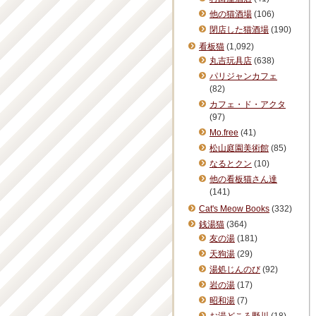
他の猫酒場
(106)
閉店した猫酒場
(190)
看板猫
(1,092)
丸吉玩具店
(638)
パリジャンカフェ
(82)
カフェ・ド・アクタ
(97)
Mo.free
(41)
松山庭園美術館
(85)
なるとクン
(10)
他の看板猫さん達
(141)
Cat's Meow Books
(332)
銭湯猫
(364)
友の湯
(181)
天狗湯
(29)
湯処じんのび
(92)
岩の湯
(17)
昭和湯
(7)