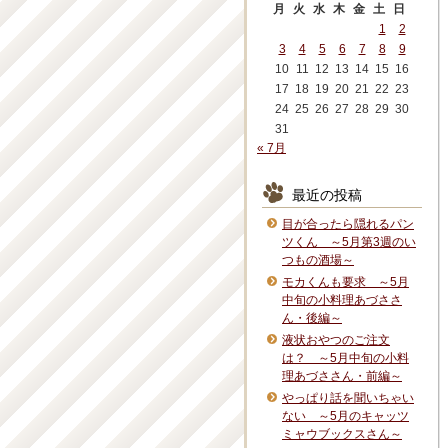
月
火
水
木
金
土
日
1
2
3
4
5
6
7
8
9
10
11
12
13
14
15
16
17
18
19
20
21
22
23
24
25
26
27
28
29
30
31
« 7月
最近の投稿
目が合ったら隠れるパン
ツくん ～5月第3週のい
つもの酒場～
モカくんも要求 ～5月
中旬の小料理あづささ
ん・後編～
液状おやつのご注文
は？ ～5月中旬の小料
理あづささん・前編～
やっぱり話を聞いちゃい
ない ～5月のキャッツ
ミャウブックスさん～