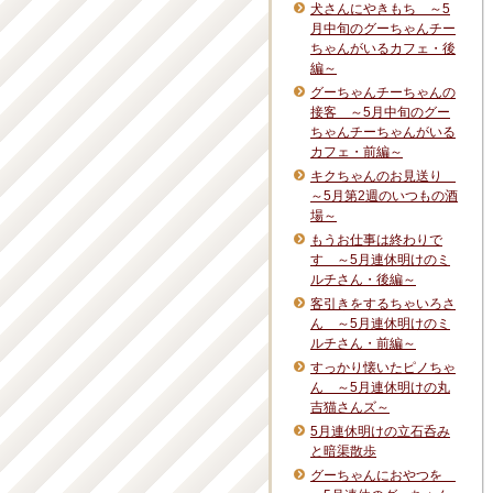
犬さんにやきもち ～5
月中旬のグーちゃんチー
ちゃんがいるカフェ・後
編～
グーちゃんチーちゃんの
接客 ～5月中旬のグー
ちゃんチーちゃんがいる
カフェ・前編～
キクちゃんのお見送り
～5月第2週のいつもの酒
場～
もうお仕事は終わりで
す ～5月連休明けのミ
ルチさん・後編～
客引きをするちゃいろさ
ん ～5月連休明けのミ
ルチさん・前編～
すっかり懐いたピノちゃ
ん ～5月連休明けの丸
吉猫さんズ～
5月連休明けの立石呑み
と暗渠散歩
グーちゃんにおやつを