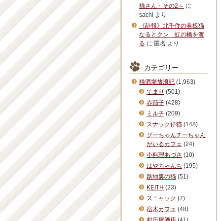
猫さん・その2～
に
sachi
より
《訃報》北千住の看板猫
なるとクン 虹の橋を渡
る
に
匿名
より
カテゴリー
猫酒場放浪記
(1,963)
てまり
(501)
赤茄子
(428)
ミルチ
(209)
スナック仔猫
(148)
グーちゃんチーちゃん
がいるカフェ
(24)
小料理あづさ
(10)
はやちゃんち
(195)
路地裏の猫
(51)
KEITH
(23)
スニャック
(7)
宿木カフェ
(48)
村田屋酒店
(41)