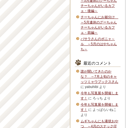
～5月連休のグーちゃん
チーちゃんがいるカフ
ェ・後編～
チーちゃんにお裾分け
～5月連休のグーちゃん
チーちゃんがいるカフ
ェ・前編～
バサラさんのボニャ～
ル ～5月のはやちゃん
ち～
最近のコメント
誰が聞いてきたのか
な？ ～7月上旬のキャ
ッツミャウブックスさん
に
yabuhibi
より
今年も写真展を開催しま
す！
に
ろっち
より
今年も写真展を開催しま
す！
に
よっぱらいねこ
より
ムギちゃんにも液状おや
つ ～4月のスナック仔