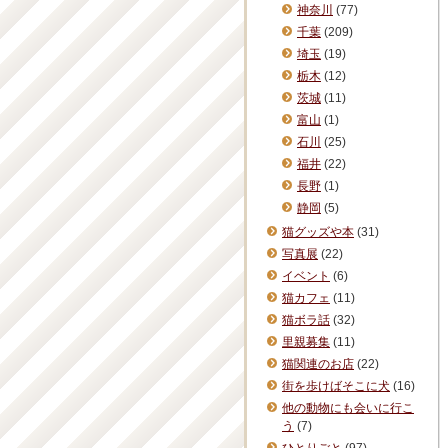
神奈川
(77)
千葉
(209)
埼玉
(19)
栃木
(12)
茨城
(11)
富山
(1)
石川
(25)
福井
(22)
長野
(1)
静岡
(5)
猫グッズや本
(31)
写真展
(22)
イベント
(6)
猫カフェ
(11)
猫ボラ話
(32)
里親募集
(11)
猫関連のお店
(22)
街を歩けばそこに犬
(16)
他の動物にも会いに行こ
う
(7)