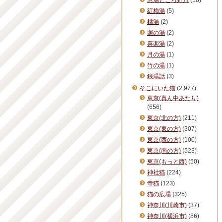
お湯どころ野川
(18)
紅梅湯
(5)
橘湯
(2)
照の湯
(2)
喜楽湯
(2)
月の湯
(1)
竹の湯
(1)
銭湯話
(3)
そこにいた猫
(2,977)
東京(真ん中あたり)
(656)
東京(北の方)
(211)
東京(東の方)
(307)
東京(西の方)
(100)
東京(南の方)
(523)
東京(もっと西)
(50)
神社猫
(224)
寺猫
(123)
猫の広場
(325)
神奈川(川崎市)
(37)
神奈川(横浜市)
(86)