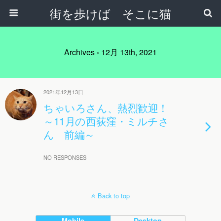
街を歩けば そこに猫
Archives › 12月 13th, 2021
2021年12月13日
ちゃいろさん、熱烈歓迎！
～11月の西荻窪・ミルチさ
ん 前編～
NO RESPONSES
Back to top
Mobile
Desktop