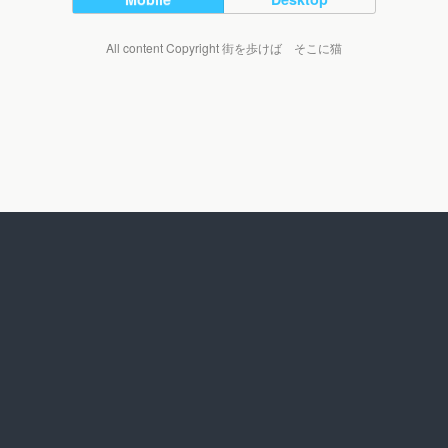
All content Copyright 街を歩けば そこに猫