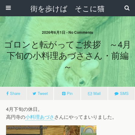
街を歩けば そこに猫
2026年6月1日 • No Comments
ゴロンと転がってご挨拶 ～4月
下旬の小料理あづささん・前編
～
Share
Tweet
Pin
Mail
SMS
4月下旬の休日。
高円寺の
小料理あづさ
さんにやってまいりました。