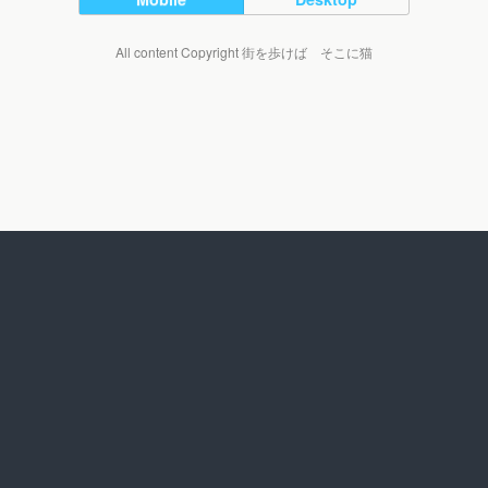
All content Copyright 街を歩けば そこに猫