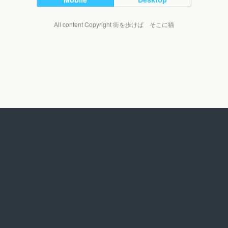
All content Copyright 街を歩けば そこに猫