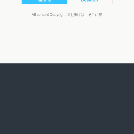
All content Copyright 街を歩けば そこに猫