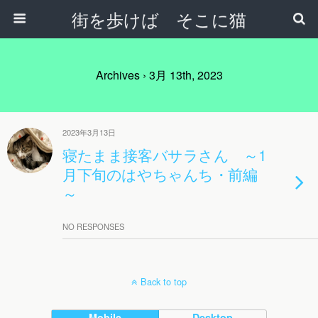
街を歩けば そこに猫
Archives › 3月 13th, 2023
2023年3月13日
寝たまま接客バサラさん ～1
月下旬のはやちゃんち・前編
～
NO RESPONSES
Back to top
Mobile
Desktop