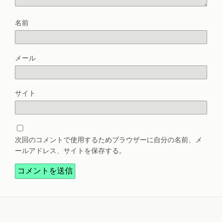
名前
メール
サイト
次回のコメントで使用するためブラウザーに自分の名前、メ
ールアドレス、サイトを保存する。