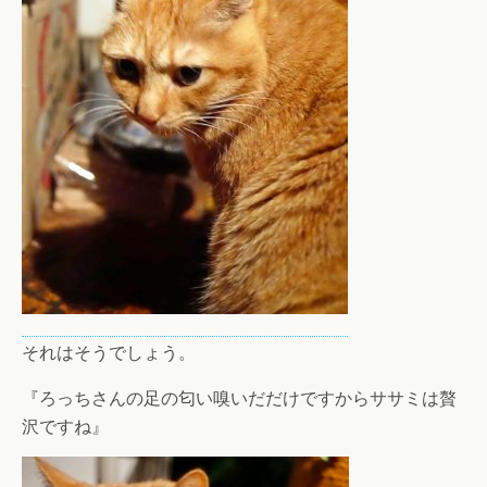
それはそうでしょう。
『ろっちさんの足の匂い嗅いだだけですからササミは贅
沢ですね』