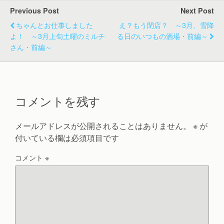
Previous Post
Next Post
ちゃんとお仕事しました
え？もう閉店？ ～3月、雪降
よ！ ～3月上旬土曜のミルチ
る日のいつもの酒場・前編～
さん・前編～
コメントを残す
メールアドレスが公開されることはありません。
※
が
付いている欄は必須項目です
コメント
※