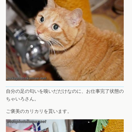
自分の足の匂いを嗅いだだけなのに、お仕事完了状態の
ちゃいろさん。
ご褒美のカリカリを貰います。