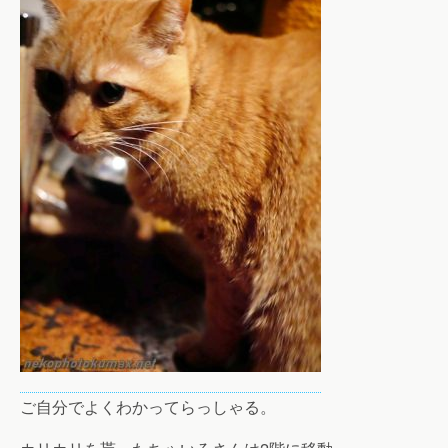
ご自分でよくわかってらっしゃる。