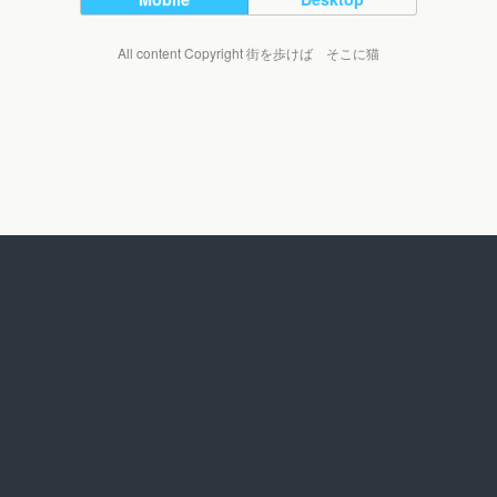
All content Copyright 街を歩けば そこに猫