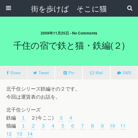
街を歩けば そこに猫
2009年11月25日 • No Comments
千住の宿で鉄と猫・鉄編(２)
Share
Tweet
Pin
Mail
SMS
北千住シリーズ鉄編その２です。
今回は運賃表のお話を。
北千住シリーズ
鉄編
１
２(今ここ)
３
４
猫編
１
２
３
４
５
６
７
８
９
10
11
12
13
14