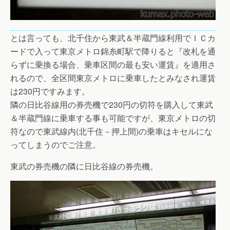
とは言っても、北千住から東武＆半蔵門線利用でＩＣカ
ードで入って東京メトロ錦糸町駅で降りると『改札を通
らずに乗換る場合、乗車区間の最も安い運賃』を適用さ
れるので、全区間東京メトロに乗車したとみなされ運賃
は230円ですみます。
隣の日比谷線用の券売機で230円の切符を購入して東武
＆半蔵門線に乗車する事も可能ですが、東京メトロの切
符なので東武線内(北千住－押上間)の乗車はキセルにな
ってしまうのでご注意。
東武の券売機の隣に日比谷線の券売機。