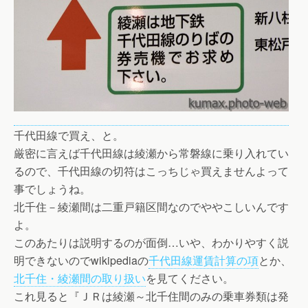
千代田線で買え、と。
厳密に言えば千代田線は綾瀬から常磐線に乗り入れてい
るので、千代田線の切符はこっちじゃ買えませんよって
事でしょうね。
北千住－綾瀬間は二重戸籍区間なのでややこしいんです
よ。
このあたりは説明するのが面倒…いや、わかりやすく説
明できないのでwikipediaの
千代田線運賃計算の項
とか、
北千住・綾瀬間の取り扱い
を見てください。
これ見ると『ＪＲは綾瀬～北千住間のみの乗車券類は発