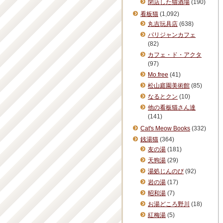
閉店した猫酒場
(190)
看板猫
(1,092)
丸吉玩具店
(638)
パリジャンカフェ
(82)
カフェ・ド・アクタ
(97)
Mo.free
(41)
松山庭園美術館
(85)
なるとクン
(10)
他の看板猫さん達
(141)
Cat's Meow Books
(332)
銭湯猫
(364)
友の湯
(181)
天狗湯
(29)
湯処じんのび
(92)
岩の湯
(17)
昭和湯
(7)
お湯どころ野川
(18)
紅梅湯
(5)