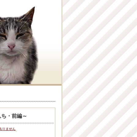
んち・前編～
ありません