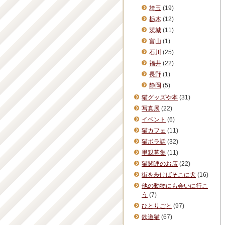
埼玉
(19)
栃木
(12)
茨城
(11)
富山
(1)
石川
(25)
福井
(22)
長野
(1)
静岡
(5)
猫グッズや本
(31)
写真展
(22)
イベント
(6)
猫カフェ
(11)
猫ボラ話
(32)
里親募集
(11)
猫関連のお店
(22)
街を歩けばそこに犬
(16)
他の動物にも会いに行こ
う
(7)
ひとりごと
(97)
鉄道猫
(67)