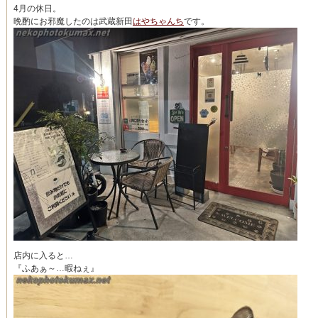
4月の休日。
晩酌にお邪魔したのは武蔵新田
はやちゃんち
です。
店内に入ると…
『ふあぁ～…暇ねぇ』