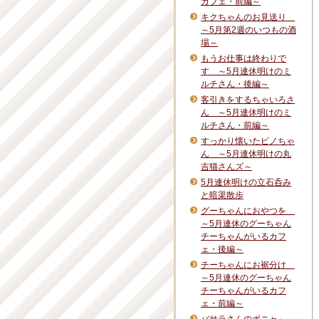
カフェ・前編～
キクちゃんのお見送り
～5月第2週のいつもの酒
場～
もうお仕事は終わりで
す ～5月連休明けのミ
ルチさん・後編～
客引きをするちゃいろさ
ん ～5月連休明けのミ
ルチさん・前編～
すっかり懐いたピノちゃ
ん ～5月連休明けの丸
吉猫さんズ～
5月連休明けの立石呑み
と暗渠散歩
グーちゃんにおやつを
～5月連休のグーちゃん
チーちゃんがいるカフ
ェ・後編～
チーちゃんにお裾分け
～5月連休のグーちゃん
チーちゃんがいるカフ
ェ・前編～