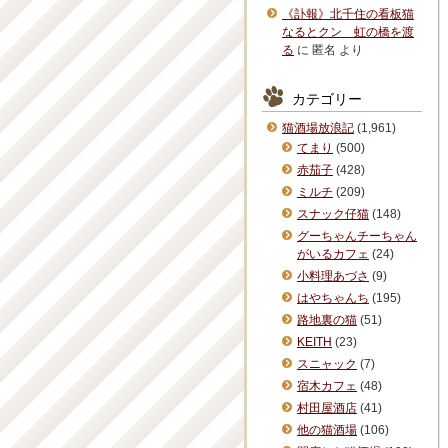
《訃報》北千住の看板猫
なるとクン 虹の橋を渡
る
に
匿名
より
カテゴリー
猫酒場放浪記
(1,961)
てまり
(500)
赤茄子
(428)
ミルチ
(209)
スナック仔猫
(148)
グーちゃんチーちゃん
がいるカフェ
(24)
小料理あづさ
(9)
はやちゃんち
(195)
路地裏の猫
(51)
KEITH
(23)
スニャック
(7)
宿木カフェ
(48)
村田屋酒店
(41)
他の猫酒場
(106)