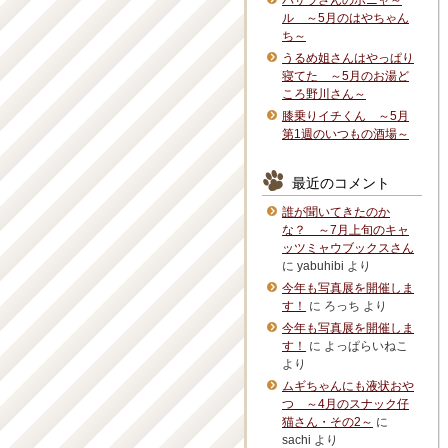
バサラさんのボニャ～
ル ～5月のはやちゃん
ち～
うるめ姐さんはやっぱり
寝てた ～5月のお湯ど
ころ野川さん～
膝乗りイチくん ～5月
第1週のいつもの酒場～
最近のコメント
誰が聞いてきたのか
な？ ～7月上旬のキャ
ッツミャウブックスさん
に
yabuhibi
より
今年も写真展を開催しま
す！
に
ろっち
より
今年も写真展を開催しま
す！
に
よっぱらいねこ
より
ムギちゃんにも液状おや
つ ～4月のスナック仔
猫さん・その2～
に
sachi
より