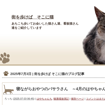
街を歩けば そこに猫
あちこち歩いてお会いした猫さん達、看板猫さん
達をご紹介しています
2025年7月3日 | 街を歩けば そこに猫
のブログ記事
寝ながらおやつのバサラさん ～4月のはやちゃ
ろっち
(
2025.07.03 06:45
)
|
はやちゃんち
,
猫酒場放浪記
|
個別ページ
|
コメントはまだ