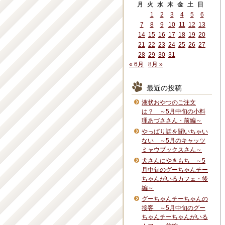
月
火
水
木
金
土
日
1
2
3
4
5
6
7
8
9
10
11
12
13
14
15
16
17
18
19
20
21
22
23
24
25
26
27
28
29
30
31
« 6月
8月 »
最近の投稿
液状おやつのご注文
は？ ～5月中旬の小料
理あづささん・前編～
やっぱり話を聞いちゃい
ない ～5月のキャッツ
ミャウブックスさん～
犬さんにやきもち ～5
月中旬のグーちゃんチー
ちゃんがいるカフェ・後
編～
グーちゃんチーちゃんの
接客 ～5月中旬のグー
ちゃんチーちゃんがいる