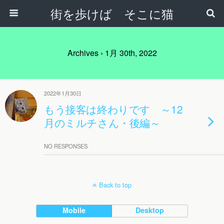
街を歩けば そこに猫
Archives › 1月 30th, 2022
2022年1月30日
もう接客は終わりです ～12
月のミルチさん・後編～
NO RESPONSES
Back to top
Mobile
Desktop