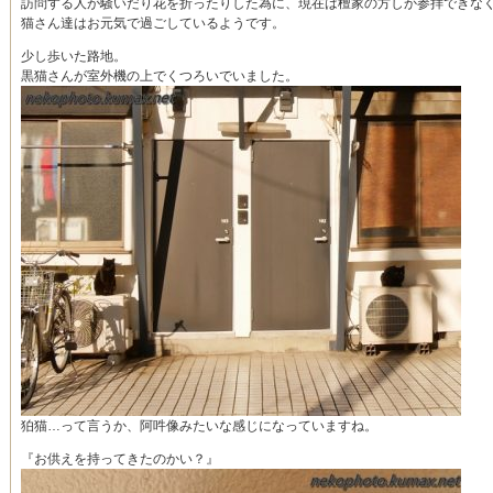
訪問する人が騒いだり花を折ったりした為に、現在は檀家の方しか参拝できな
猫さん達はお元気で過ごしているようです。
少し歩いた路地。
黒猫さんが室外機の上でくつろいでいました。
狛猫…って言うか、阿吽像みたいな感じになっていますね。
『お供えを持ってきたのかい？』