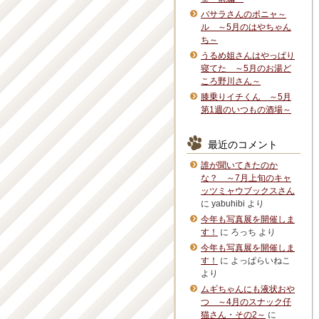
バサラさんのボニャ～
ル ～5月のはやちゃん
ち～
うるめ姐さんはやっぱり
寝てた ～5月のお湯ど
ころ野川さん～
膝乗りイチくん ～5月
第1週のいつもの酒場～
最近のコメント
誰が聞いてきたのか
な？ ～7月上旬のキャ
ッツミャウブックスさん
に
yabuhibi
より
今年も写真展を開催しま
す！
に
ろっち
より
今年も写真展を開催しま
す！
に
よっぱらいねこ
より
ムギちゃんにも液状おや
つ ～4月のスナック仔
猫さん・その2～
に