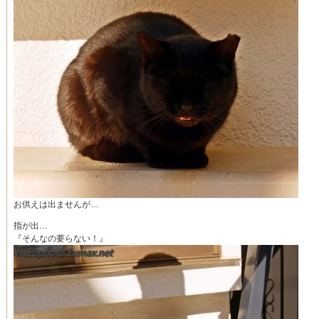
お供えは出ませんが…
指が出…
『そんなの要らない！』