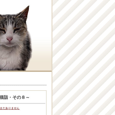
詣猫詣・その８～
まだありません