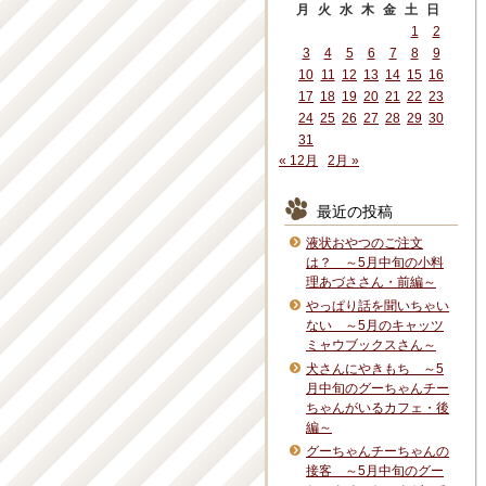
月
火
水
木
金
土
日
1
2
3
4
5
6
7
8
9
10
11
12
13
14
15
16
17
18
19
20
21
22
23
24
25
26
27
28
29
30
31
« 12月
2月 »
最近の投稿
液状おやつのご注文
は？ ～5月中旬の小料
理あづささん・前編～
やっぱり話を聞いちゃい
ない ～5月のキャッツ
ミャウブックスさん～
犬さんにやきもち ～5
月中旬のグーちゃんチー
ちゃんがいるカフェ・後
編～
グーちゃんチーちゃんの
接客 ～5月中旬のグー