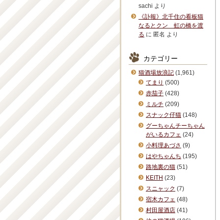
sachi
より
《訃報》北千住の看板猫
なるとクン 虹の橋を渡
る
に
匿名
より
カテゴリー
猫酒場放浪記
(1,961)
てまり
(500)
赤茄子
(428)
ミルチ
(209)
スナック仔猫
(148)
グーちゃんチーちゃん
がいるカフェ
(24)
小料理あづさ
(9)
はやちゃんち
(195)
路地裏の猫
(51)
KEITH
(23)
スニャック
(7)
宿木カフェ
(48)
村田屋酒店
(41)