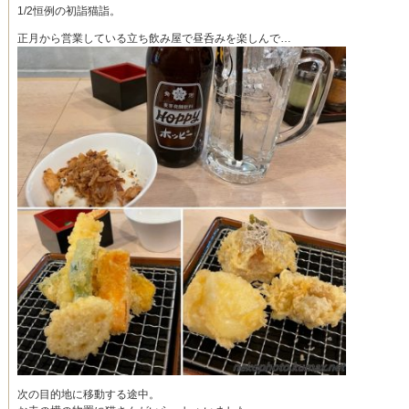
1/2恒例の初詣猫詣。
正月から営業している立ち飲み屋で昼呑みを楽しんで…
次の目的地に移動する途中。