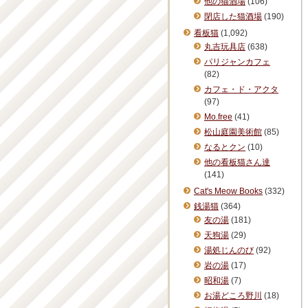
他の猫酒場
(106)
閉店した猫酒場
(190)
看板猫
(1,092)
丸吉玩具店
(638)
パリジャンカフェ
(82)
カフェ・ド・アクタ
(97)
Mo.free
(41)
松山庭園美術館
(85)
なるとクン
(10)
他の看板猫さん達
(141)
Cat's Meow Books
(332)
銭湯猫
(364)
友の湯
(181)
天狗湯
(29)
湯処じんのび
(92)
岩の湯
(17)
昭和湯
(7)
お湯どころ野川
(18)