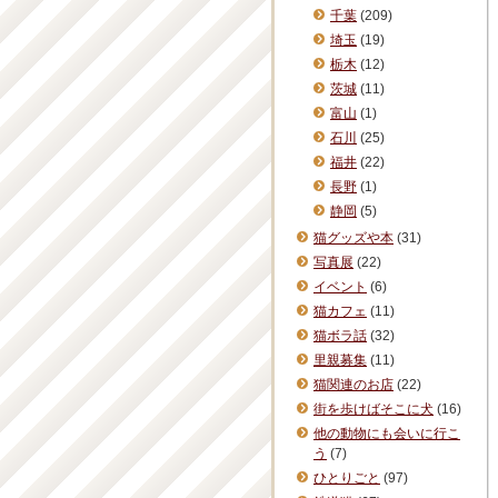
千葉
(209)
埼玉
(19)
栃木
(12)
茨城
(11)
富山
(1)
石川
(25)
福井
(22)
長野
(1)
静岡
(5)
猫グッズや本
(31)
写真展
(22)
イベント
(6)
猫カフェ
(11)
猫ボラ話
(32)
里親募集
(11)
猫関連のお店
(22)
街を歩けばそこに犬
(16)
他の動物にも会いに行こ
う
(7)
ひとりごと
(97)