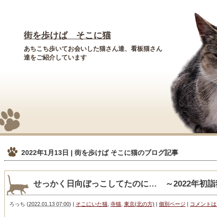
街を歩けば そこに猫
あちこち歩いてお会いした猫さん達、看板猫さん
達をご紹介しています
2022年1月13日 | 街を歩けば そこに猫
のブログ記事
せっかく日向ぼっこしてたのに… ～2022年初
ろっち
(
2022.01.13 07:00
)
|
そこにいた猫
,
寺猫
,
東京(北の方)
|
個別ページ
|
コメントは