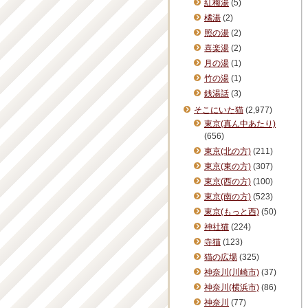
紅梅湯
(5)
橘湯
(2)
照の湯
(2)
喜楽湯
(2)
月の湯
(1)
竹の湯
(1)
銭湯話
(3)
そこにいた猫
(2,977)
東京(真ん中あたり)
(656)
東京(北の方)
(211)
東京(東の方)
(307)
東京(西の方)
(100)
東京(南の方)
(523)
東京(もっと西)
(50)
神社猫
(224)
寺猫
(123)
猫の広場
(325)
神奈川(川崎市)
(37)
神奈川(横浜市)
(86)
神奈川
(77)