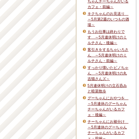
ちゃんチーちゃんがいる
カフェ・前編～
キクちゃんのお見送り
～5月第2週のいつもの酒
場～
もうお仕事は終わりで
す ～5月連休明けのミ
ルチさん・後編～
客引きをするちゃいろさ
ん ～5月連休明けのミ
ルチさん・前編～
すっかり懐いたピノちゃ
ん ～5月連休明けの丸
吉猫さんズ～
5月連休明けの立石呑み
と暗渠散歩
グーちゃんにおやつを
～5月連休のグーちゃん
チーちゃんがいるカフ
ェ・後編～
チーちゃんにお裾分け
～5月連休のグーちゃん
チーちゃんがいるカフ
ェ・前編～