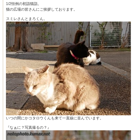
1/2恒例の初詣猫詣。
猫の広場の皆さんにご挨拶しております。
スミレさんとまろくん。
いつの間にかコタロウくんも来て一直線に並んでいます。
『なぁに？写真撮るの？』