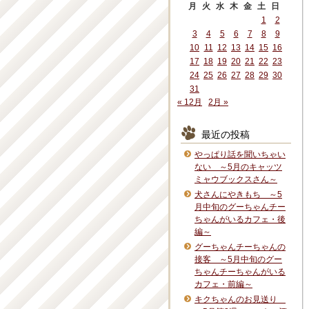
月
火
水
木
金
土
日
1
2
3
4
5
6
7
8
9
10
11
12
13
14
15
16
17
18
19
20
21
22
23
24
25
26
27
28
29
30
31
« 12月
2月 »
最近の投稿
やっぱり話を聞いちゃい
ない ～5月のキャッツ
ミャウブックスさん～
犬さんにやきもち ～5
月中旬のグーちゃんチー
ちゃんがいるカフェ・後
編～
グーちゃんチーちゃんの
接客 ～5月中旬のグー
ちゃんチーちゃんがいる
カフェ・前編～
キクちゃんのお見送り