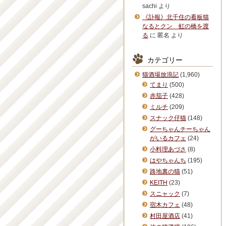
sachi
より
《訃報》北千住の看板猫
なるとクン 虹の橋を渡
る
に
匿名
より
カテゴリー
猫酒場放浪記
(1,960)
てまり
(500)
赤茄子
(428)
ミルチ
(209)
スナック仔猫
(148)
グーちゃんチーちゃん
がいるカフェ
(24)
小料理あづさ
(8)
はやちゃんち
(195)
路地裏の猫
(51)
KEITH
(23)
スニャック
(7)
宿木カフェ
(48)
村田屋酒店
(41)