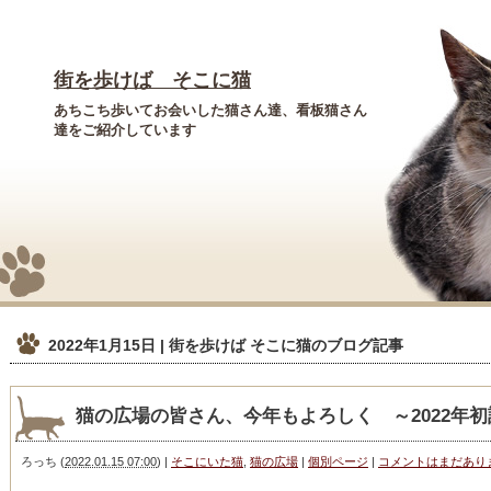
街を歩けば そこに猫
あちこち歩いてお会いした猫さん達、看板猫さん
達をご紹介しています
2022年1月15日 | 街を歩けば そこに猫
のブログ記事
猫の広場の皆さん、今年もよろしく ～2022年初
ろっち
(
2022.01.15 07:00
)
|
そこにいた猫
,
猫の広場
|
個別ページ
|
コメントはまだあり