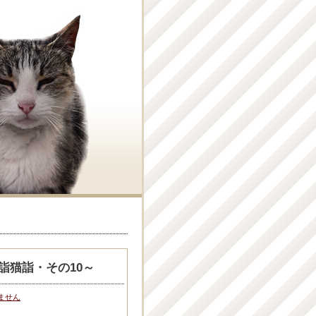
詣猫詣・その10～
ません