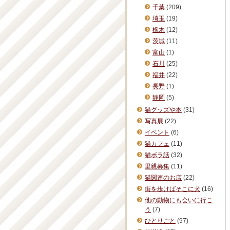
千葉
(209)
埼玉
(19)
栃木
(12)
茨城
(11)
富山
(1)
石川
(25)
福井
(22)
長野
(1)
静岡
(5)
猫グッズや本
(31)
写真展
(22)
イベント
(6)
猫カフェ
(11)
猫ボラ話
(32)
里親募集
(11)
猫関連のお店
(22)
街を歩けばそこに犬
(16)
他の動物にも会いに行こ
う
(7)
ひとりごと
(97)