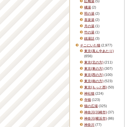
紅梅湯
(5)
橘湯
(2)
照の湯
(2)
喜楽湯
(2)
月の湯
(1)
竹の湯
(1)
銭湯話
(3)
そこにいた猫
(2,977)
東京(真ん中あたり)
(656)
東京(北の方)
(211)
東京(東の方)
(307)
東京(西の方)
(100)
東京(南の方)
(523)
東京(もっと西)
(50)
神社猫
(224)
寺猫
(123)
猫の広場
(325)
神奈川(川崎市)
(37)
神奈川(横浜市)
(86)
神奈川
(77)