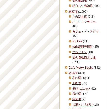
他の猫酒場
(106)
閉店した猫酒場
(190)
看板猫
(1,092)
丸吉玩具店
(638)
パリジャンカフェ
(82)
カフェ・ド・アクタ
(97)
Mo.free
(41)
松山庭園美術館
(85)
なるとクン
(10)
他の看板猫さん達
(141)
Cat's Meow Books
(332)
銭湯猫
(364)
友の湯
(181)
天狗湯
(29)
湯処じんのび
(92)
岩の湯
(17)
昭和湯
(7)
お湯どころ野川
(18)