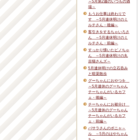
～5月第2週のいつもの酒
場～
もうお仕事は終わりで
す ～5月連休明けのミ
ルチさん・後編～
客引きをするちゃいろさ
ん ～5月連休明けのミ
ルチさん・前編～
すっかり懐いたピノちゃ
ん ～5月連休明けの丸
吉猫さんズ～
5月連休明けの立石呑み
と暗渠散歩
グーちゃんにおやつを
～5月連休のグーちゃん
チーちゃんがいるカフ
ェ・後編～
チーちゃんにお裾分け
～5月連休のグーちゃん
チーちゃんがいるカフ
ェ・前編～
バサラさんのボニャ～
ル ～5月のはやちゃん
ち～