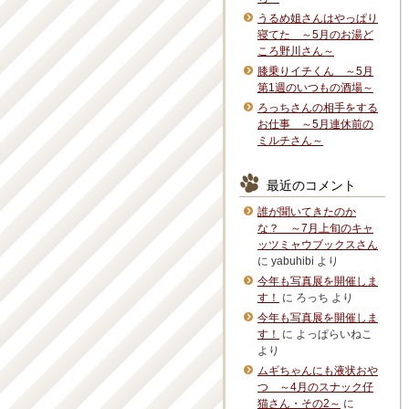
うるめ姐さんはやっぱり
寝てた ～5月のお湯ど
ころ野川さん～
膝乗りイチくん ～5月
第1週のいつもの酒場～
ろっちさんの相手をする
お仕事 ～5月連休前の
ミルチさん～
最近のコメント
誰が聞いてきたのか
な？ ～7月上旬のキャ
ッツミャウブックスさん
に
yabuhibi
より
今年も写真展を開催しま
す！
に
ろっち
より
今年も写真展を開催しま
す！
に
よっぱらいねこ
より
ムギちゃんにも液状おや
つ ～4月のスナック仔
猫さん・その2～
に