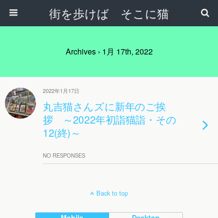
街を歩けば そこに猫
Archives › 1月 17th, 2022
2022年1月17日
丸吉猫さんズに新年のご挨
拶 ～2022年初詣猫詣・その
12(終)～
NO RESPONSES
Back to top
Mobile
Desktop