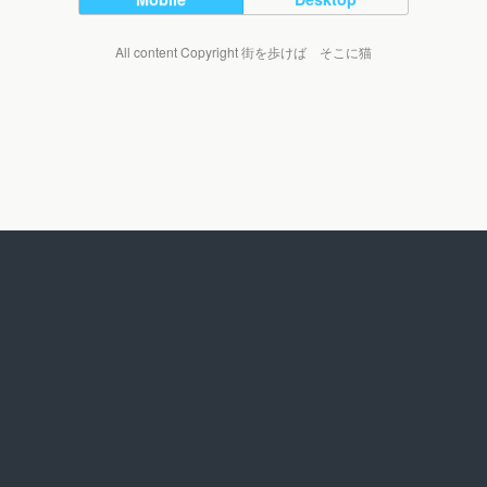
All content Copyright 街を歩けば そこに猫