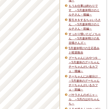
場～
もうお仕事は終わりで
す ～5月連休明けのミ
ルチさん・後編～
客引きをするちゃいろさ
ん ～5月連休明けのミ
ルチさん・前編～
すっかり懐いたピノちゃ
ん ～5月連休明けの丸
吉猫さんズ～
5月連休明けの立石呑み
と暗渠散歩
グーちゃんにおやつを
～5月連休のグーちゃん
チーちゃんがいるカフ
ェ・後編～
チーちゃんにお裾分け
～5月連休のグーちゃん
チーちゃんがいるカフ
ェ・前編～
バサラさんのボニャ～
ル ～5月のはやちゃん
ち～