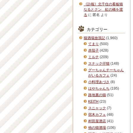
《訃報》北千住の看板猫
なるとクン 虹の橋を渡
る
に
匿名
より
カテゴリー
猫酒場放浪記
(1,960)
てまり
(500)
赤茄子
(428)
ミルチ
(209)
スナック仔猫
(148)
グーちゃんチーちゃん
がいるカフェ
(24)
小料理あづさ
(8)
はやちゃんち
(195)
路地裏の猫
(51)
KEITH
(23)
スニャック
(7)
宿木カフェ
(48)
村田屋酒店
(41)
他の猫酒場
(106)