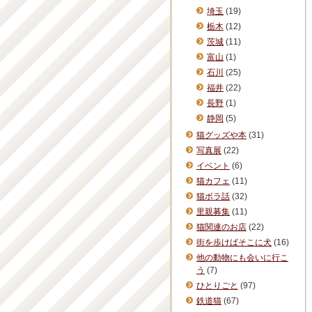
埼玉
(19)
栃木
(12)
茨城
(11)
富山
(1)
石川
(25)
福井
(22)
長野
(1)
静岡
(5)
猫グッズや本
(31)
写真展
(22)
イベント
(6)
猫カフェ
(11)
猫ボラ話
(32)
里親募集
(11)
猫関連のお店
(22)
街を歩けばそこに犬
(16)
他の動物にも会いに行こ
う
(7)
ひとりごと
(97)
鉄道猫
(67)