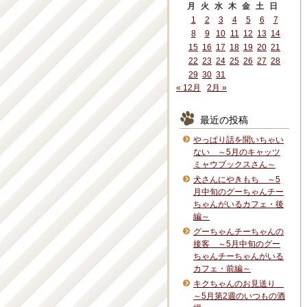
月
火
水
木
金
土
日
1
2
3
4
5
6
7
8
9
10
11
12
13
14
15
16
17
18
19
20
21
22
23
24
25
26
27
28
29
30
31
« 12月
2月 »
最近の投稿
やっぱり話を聞いちゃい
ない ～5月のキャッツ
ミャウブックスさん～
犬さんにやきもち ～5
月中旬のグーちゃんチー
ちゃんがいるカフェ・後
編～
グーちゃんチーちゃんの
接客 ～5月中旬のグー
ちゃんチーちゃんがいる
カフェ・前編～
キクちゃんのお見送り
～5月第2週のいつもの酒