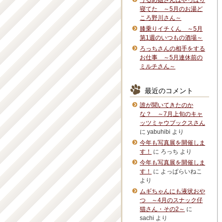
うるめ姐さんはやっぱり
寝てた ～5月のお湯ど
ころ野川さん～
膝乗りイチくん ～5月
第1週のいつもの酒場～
ろっちさんの相手をする
お仕事 ～5月連休前の
ミルチさん～
最近のコメント
誰が聞いてきたのか
な？ ～7月上旬のキャ
ッツミャウブックスさん
に
yabuhibi
より
今年も写真展を開催しま
す！
に
ろっち
より
今年も写真展を開催しま
す！
に
よっぱらいねこ
より
ムギちゃんにも液状おや
つ ～4月のスナック仔
猫さん・その2～
に
sachi
より