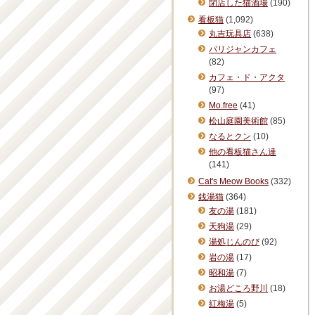
閉店した猫酒場
(190)
看板猫
(1,092)
丸吉玩具店
(638)
パリジャンカフェ
(82)
カフェ・ド・アクタ
(97)
Mo.free
(41)
松山庭園美術館
(85)
なるとクン
(10)
他の看板猫さん達
(141)
Cat's Meow Books
(332)
銭湯猫
(364)
友の湯
(181)
天狗湯
(29)
湯処じんのび
(92)
岩の湯
(17)
昭和湯
(7)
お湯どころ野川
(18)
紅梅湯
(5)