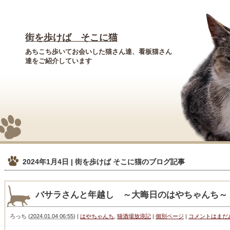
街を歩けば そこに猫
あちこち歩いてお会いした猫さん達、看板猫さん
達をご紹介しています
2024年1月4日 | 街を歩けば そこに猫
のブログ記事
バサラさんと年越し ～大晦日のはやちゃんち～
ろっち
(
2024.01.04 06:55
)
|
はやちゃんち
,
猫酒場放浪記
|
個別ページ
|
コメントはまだ