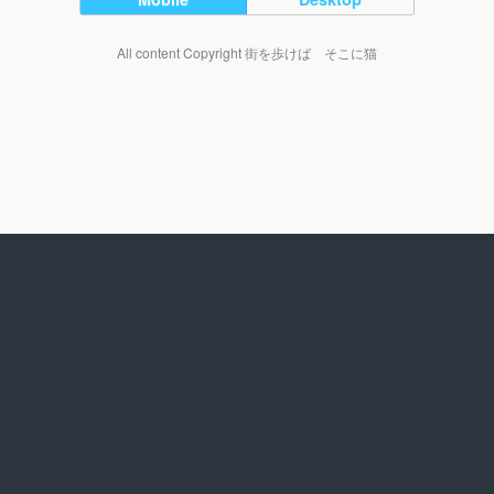
All content Copyright 街を歩けば そこに猫