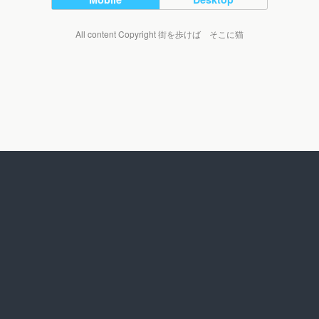
All content Copyright 街を歩けば そこに猫