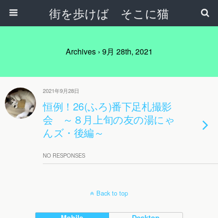
街を歩けば そこに猫
Archives › 9月 28th, 2021
2021年9月28日
恒例！26(ふろ)番下足札撮影
会 ～８月上旬の友の湯にゃ
んズ・後編～
NO RESPONSES
Back to top
Mobile
Desktop