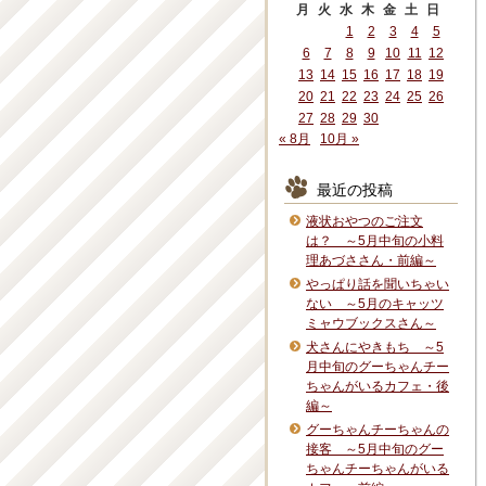
月
火
水
木
金
土
日
1
2
3
4
5
6
7
8
9
10
11
12
13
14
15
16
17
18
19
20
21
22
23
24
25
26
27
28
29
30
« 8月
10月 »
最近の投稿
液状おやつのご注文
は？ ～5月中旬の小料
理あづささん・前編～
やっぱり話を聞いちゃい
ない ～5月のキャッツ
ミャウブックスさん～
犬さんにやきもち ～5
月中旬のグーちゃんチー
ちゃんがいるカフェ・後
編～
グーちゃんチーちゃんの
接客 ～5月中旬のグー
ちゃんチーちゃんがいる