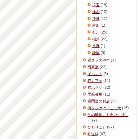
埼玉
(19)
栃木
(12)
茨城
(11)
富山
(1)
石川
(25)
福井
(22)
長野
(1)
静岡
(5)
猫グッズや本
(31)
写真展
(22)
イベント
(6)
猫カフェ
(11)
猫ボラ話
(32)
里親募集
(11)
猫関連のお店
(22)
街を歩けばそこに犬
(16)
他の動物にも会いに行こ
う
(7)
ひとりごと
(97)
鉄道猫
(67)