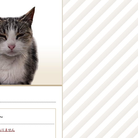
～
ありません