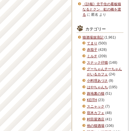
《訃報》北千住の看板猫
なるとクン 虹の橋を渡
る
に
匿名
より
カテゴリー
猫酒場放浪記
(1,961)
てまり
(500)
赤茄子
(428)
ミルチ
(209)
スナック仔猫
(148)
グーちゃんチーちゃん
がいるカフェ
(24)
小料理あづさ
(9)
はやちゃんち
(195)
路地裏の猫
(51)
KEITH
(23)
スニャック
(7)
宿木カフェ
(48)
村田屋酒店
(41)
他の猫酒場
(106)