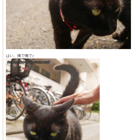
はい。撫で撫で♪