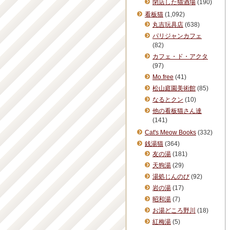
閉店した猫酒場
(190)
看板猫
(1,092)
丸吉玩具店
(638)
パリジャンカフェ
(82)
カフェ・ド・アクタ
(97)
Mo.free
(41)
松山庭園美術館
(85)
なるとクン
(10)
他の看板猫さん達
(141)
Cat's Meow Books
(332)
銭湯猫
(364)
友の湯
(181)
天狗湯
(29)
湯処じんのび
(92)
岩の湯
(17)
昭和湯
(7)
お湯どころ野川
(18)
紅梅湯
(5)