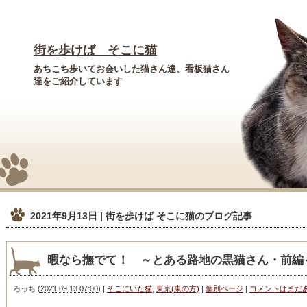
街を歩けば そこに猫
あちこち歩いてお会いした猫さん達、看板猫さん
達をご紹介しています
2021年9月13日 | 街を歩けば そこに猫
のブログ記事
暇なら撫でて！ ～とある路地の黒猫さん・前編
ろっち
(
2021.09.13 07:00
)
|
そこにいた猫
,
東京(東の方)
|
個別ページ
|
コメントはまだ