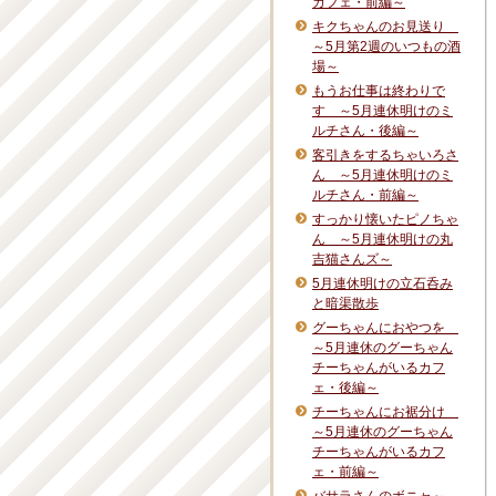
カフェ・前編～
キクちゃんのお見送り
～5月第2週のいつもの酒
場～
もうお仕事は終わりで
す ～5月連休明けのミ
ルチさん・後編～
客引きをするちゃいろさ
ん ～5月連休明けのミ
ルチさん・前編～
すっかり懐いたピノちゃ
ん ～5月連休明けの丸
吉猫さんズ～
5月連休明けの立石呑み
と暗渠散歩
グーちゃんにおやつを
～5月連休のグーちゃん
チーちゃんがいるカフ
ェ・後編～
チーちゃんにお裾分け
～5月連休のグーちゃん
チーちゃんがいるカフ
ェ・前編～