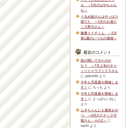
バサラさんのボニャ～
ル ～5月のはやちゃん
ち～
うるめ姐さんはやっぱり
寝てた ～5月のお湯ど
ころ野川さん～
膝乗りイチくん ～5月
第1週のいつもの酒場～
最近のコメント
誰が聞いてきたのか
な？ ～7月上旬のキャ
ッツミャウブックスさん
に
yabuhibi
より
今年も写真展を開催しま
す！
に
ろっち
より
今年も写真展を開催しま
す！
に
よっぱらいねこ
より
ムギちゃんにも液状おや
つ ～4月のスナック仔
猫さん・その2～
に
sachi
より