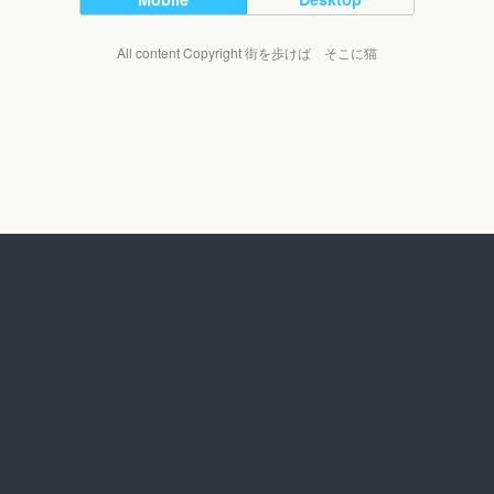
All content Copyright 街を歩けば そこに猫