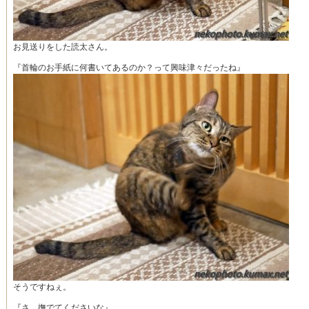
お見送りをした読太さん。
『首輪のお手紙に何書いてあるのか？って興味津々だったね』
そうですねぇ。
『さ、撫でてくださいな』