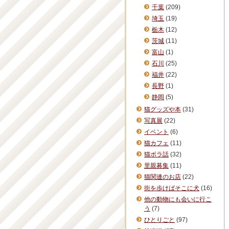
千葉
(209)
埼玉
(19)
栃木
(12)
茨城
(11)
富山
(1)
石川
(25)
福井
(22)
長野
(1)
静岡
(5)
猫グッズや本
(31)
写真展
(22)
イベント
(6)
猫カフェ
(11)
猫ボラ話
(32)
里親募集
(11)
猫関連のお店
(22)
街を歩けばそこに犬
(16)
他の動物にも会いに行こ
う
(7)
ひとりごと
(97)