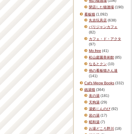
他の猫酒場
(106)
閉店した猫酒場
(190)
看板猫
(1,092)
丸吉玩具店
(638)
パリジャンカフェ
(82)
カフェ・ド・アクタ
(97)
Mo.free
(41)
松山庭園美術館
(85)
なるとクン
(10)
他の看板猫さん達
(141)
Cat's Meow Books
(332)
銭湯猫
(364)
友の湯
(181)
天狗湯
(29)
湯処じんのび
(92)
岩の湯
(17)
昭和湯
(7)
お湯どころ野川
(18)