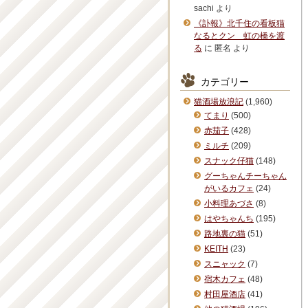
sachi
より
《訃報》北千住の看板猫
なるとクン 虹の橋を渡
る
に
匿名
より
カテゴリー
猫酒場放浪記
(1,960)
てまり
(500)
赤茄子
(428)
ミルチ
(209)
スナック仔猫
(148)
グーちゃんチーちゃん
がいるカフェ
(24)
小料理あづさ
(8)
はやちゃんち
(195)
路地裏の猫
(51)
KEITH
(23)
スニャック
(7)
宿木カフェ
(48)
村田屋酒店
(41)