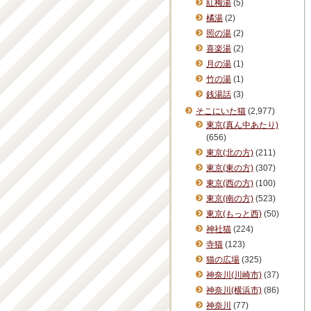
紅梅湯
(5)
橘湯
(2)
照の湯
(2)
喜楽湯
(2)
月の湯
(1)
竹の湯
(1)
銭湯話
(3)
そこにいた猫
(2,977)
東京(真ん中あたり)
(656)
東京(北の方)
(211)
東京(東の方)
(307)
東京(西の方)
(100)
東京(南の方)
(523)
東京(もっと西)
(50)
神社猫
(224)
寺猫
(123)
猫の広場
(325)
神奈川(川崎市)
(37)
神奈川(横浜市)
(86)
神奈川
(77)