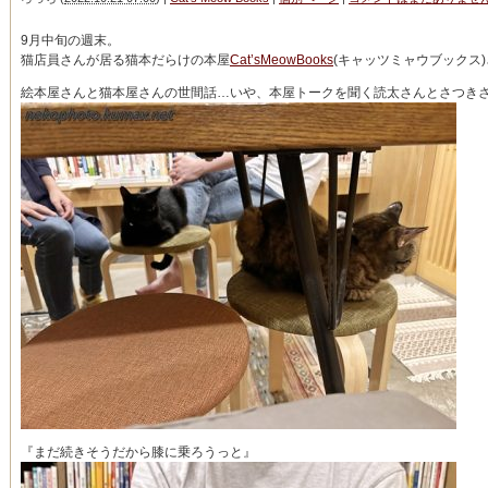
9月中旬の週末。
猫店員さんが居る猫本だらけの本屋
Cat’sMeowBooks
(キャッツミャウブックス
絵本屋さんと猫本屋さんの世間話…いや、本屋トークを聞く読太さんとさつき
『まだ続きそうだから膝に乗ろうっと』