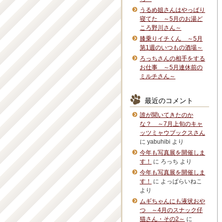
うるめ姐さんはやっぱり
寝てた ～5月のお湯ど
ころ野川さん～
膝乗りイチくん ～5月
第1週のいつもの酒場～
ろっちさんの相手をする
お仕事 ～5月連休前の
ミルチさん～
最近のコメント
誰が聞いてきたのか
な？ ～7月上旬のキャ
ッツミャウブックスさん
に
yabuhibi
より
今年も写真展を開催しま
す！
に
ろっち
より
今年も写真展を開催しま
す！
に
よっぱらいねこ
より
ムギちゃんにも液状おや
つ ～4月のスナック仔
猫さん・その2～
に