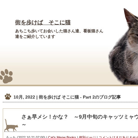
街を歩けば そこに猫
あちこち歩いてお会いした猫さん達、看板猫さん
達をご紹介しています
10月, 2022 | 街を歩けば そこに猫 - Part 2
のブログ記事
さぁ早メシ！かな？ ～9月中旬のキャッツミャ
～
ろっち
(
2022.10.21 07:00
)
|
Cat's Meow Books
|
個別ページ
|
コメントはまだありませ