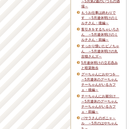
～5月第2週のいつもの酒
場～
もうお仕事は終わりで
す ～5月連休明けのミ
ルチさん・後編～
客引きをするちゃいろさ
ん ～5月連休明けのミ
ルチさん・前編～
すっかり懐いたピノちゃ
ん ～5月連休明けの丸
吉猫さんズ～
5月連休明けの立石呑み
と暗渠散歩
グーちゃんにおやつを
～5月連休のグーちゃん
チーちゃんがいるカフ
ェ・後編～
チーちゃんにお裾分け
～5月連休のグーちゃん
チーちゃんがいるカフ
ェ・前編～
バサラさんのボニャ～
ル ～5月のはやちゃん
ち～