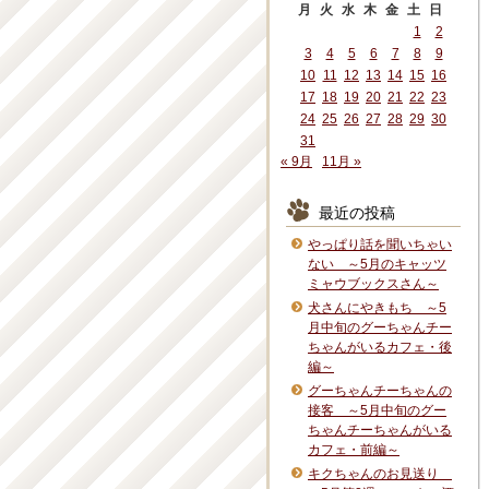
月
火
水
木
金
土
日
1
2
3
4
5
6
7
8
9
10
11
12
13
14
15
16
17
18
19
20
21
22
23
24
25
26
27
28
29
30
31
« 9月
11月 »
最近の投稿
やっぱり話を聞いちゃい
ない ～5月のキャッツ
ミャウブックスさん～
犬さんにやきもち ～5
月中旬のグーちゃんチー
ちゃんがいるカフェ・後
編～
グーちゃんチーちゃんの
接客 ～5月中旬のグー
ちゃんチーちゃんがいる
カフェ・前編～
キクちゃんのお見送り