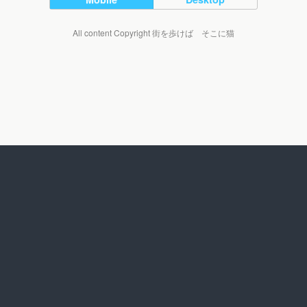
All content Copyright 街を歩けば そこに猫