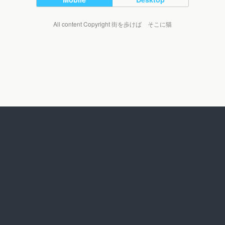
All content Copyright 街を歩けば そこに猫