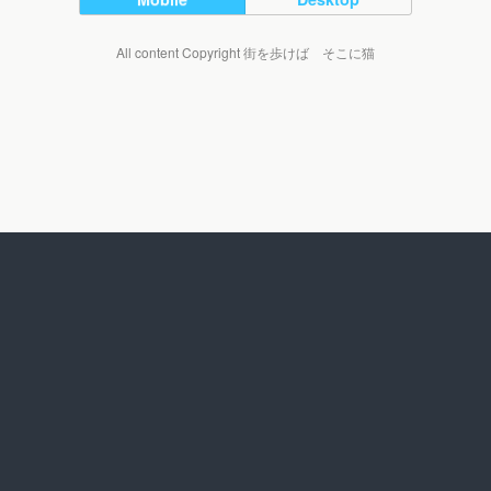
All content Copyright 街を歩けば そこに猫