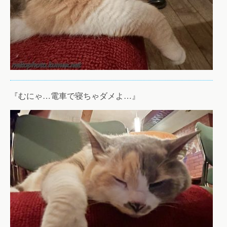
『むにゃ…電車で寝ちゃダメよ…』