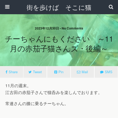
街を歩けば そこに猫
2023年12月30日 • No Comments
チーちゃんにもください ～11
月の赤茄子猫さんズ・後編～
Share
Tweet
Pin
Mail
SMS
11月の週末。
江古田の赤茄子さんで猫呑みを楽しんでおります。
常連さんの膝に乗るチーちゃん。