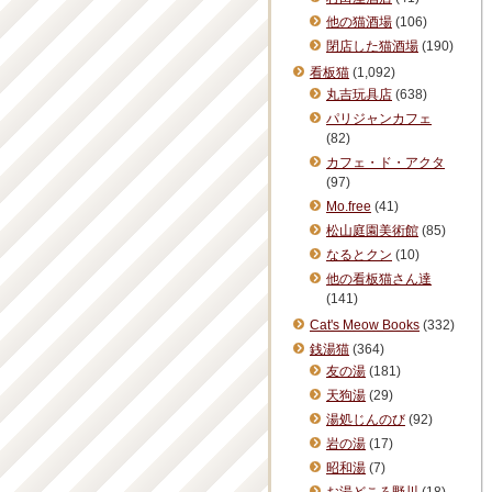
他の猫酒場
(106)
閉店した猫酒場
(190)
看板猫
(1,092)
丸吉玩具店
(638)
パリジャンカフェ
(82)
カフェ・ド・アクタ
(97)
Mo.free
(41)
松山庭園美術館
(85)
なるとクン
(10)
他の看板猫さん達
(141)
Cat's Meow Books
(332)
銭湯猫
(364)
友の湯
(181)
天狗湯
(29)
湯処じんのび
(92)
岩の湯
(17)
昭和湯
(7)