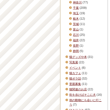
神奈川
(77)
千葉
(209)
埼玉
(19)
栃木
(12)
茨城
(11)
富山
(1)
石川
(25)
福井
(22)
長野
(1)
静岡
(5)
猫グッズや本
(31)
写真展
(22)
イベント
(6)
猫カフェ
(11)
猫ボラ話
(32)
里親募集
(11)
猫関連のお店
(22)
街を歩けばそこに犬
(16)
他の動物にも会いに行こ
う
(7)