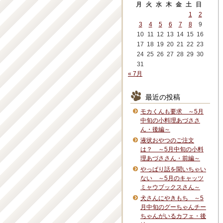
月
火
水
木
金
土
日
1
2
3
4
5
6
7
8
9
10
11
12
13
14
15
16
17
18
19
20
21
22
23
24
25
26
27
28
29
30
31
« 7月
最近の投稿
モカくんも要求 ～5月
中旬の小料理あづささ
ん・後編～
液状おやつのご注文
は？ ～5月中旬の小料
理あづささん・前編～
やっぱり話を聞いちゃい
ない ～5月のキャッツ
ミャウブックスさん～
犬さんにやきもち ～5
月中旬のグーちゃんチー
ちゃんがいるカフェ・後