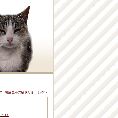
井・御誕生寺の猫さん達 その2
»
りません