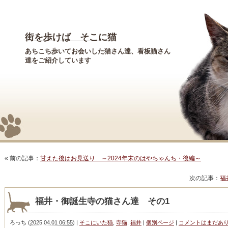
街を歩けば そこに猫
あちこち歩いてお会いした猫さん達、看板猫さん
達をご紹介しています
« 前の記事：
甘えた後はお見送り ～2024年末のはやちゃんち・後編～
次の記事：
福
福井・御誕生寺の猫さん達 その1
ろっち
(
2025.04.01 06:55
)
|
そこにいた猫
,
寺猫
,
福井
|
個別ページ
|
コメントはまだあ