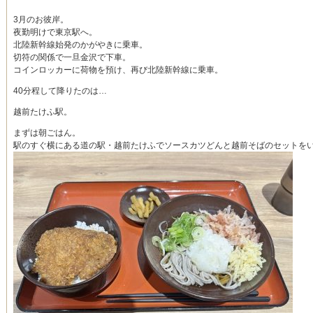
3月のお彼岸。
夜勤明けで東京駅へ。
北陸新幹線始発のかがやきに乗車。
切符の関係で一旦金沢で下車。
コインロッカーに荷物を預け、再び北陸新幹線に乗車。
40分程して降りたのは…
越前たけふ駅。
まずは朝ごはん。
駅のすぐ横にある道の駅・越前たけふでソースカツどんと越前そばのセットを