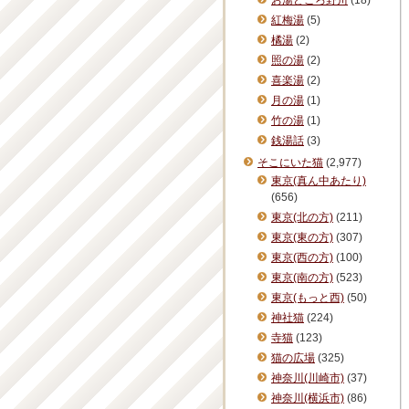
お湯どころ野川
(18)
紅梅湯
(5)
橘湯
(2)
照の湯
(2)
喜楽湯
(2)
月の湯
(1)
竹の湯
(1)
銭湯話
(3)
そこにいた猫
(2,977)
東京(真ん中あたり)
(656)
東京(北の方)
(211)
東京(東の方)
(307)
東京(西の方)
(100)
東京(南の方)
(523)
東京(もっと西)
(50)
神社猫
(224)
寺猫
(123)
猫の広場
(325)
神奈川(川崎市)
(37)
神奈川(横浜市)
(86)