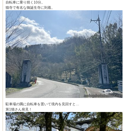
自転車に乗り焼く10分。
猫寺で有名な御誕生寺に到着。
駐車場の隅に自転車を置いて境内を見回すと…
第1猫さん発見！