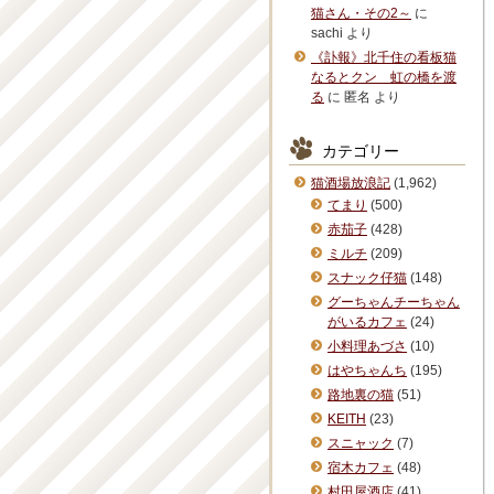
猫さん・その2～
に
sachi
より
《訃報》北千住の看板猫
なるとクン 虹の橋を渡
る
に
匿名
より
カテゴリー
猫酒場放浪記
(1,962)
てまり
(500)
赤茄子
(428)
ミルチ
(209)
スナック仔猫
(148)
グーちゃんチーちゃん
がいるカフェ
(24)
小料理あづさ
(10)
はやちゃんち
(195)
路地裏の猫
(51)
KEITH
(23)
スニャック
(7)
宿木カフェ
(48)
村田屋酒店
(41)