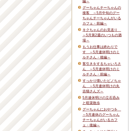
編～
グーちゃんチーちゃんの
接客 ～5月中旬のグー
ちゃんチーちゃんがいる
カフェ・前編～
キクちゃんのお見送り
～5月第2週のいつもの酒
場～
もうお仕事は終わりで
す ～5月連休明けのミ
ルチさん・後編～
客引きをするちゃいろさ
ん ～5月連休明けのミ
ルチさん・前編～
すっかり懐いたピノちゃ
ん ～5月連休明けの丸
吉猫さんズ～
5月連休明けの立石呑み
と暗渠散歩
グーちゃんにおやつを
～5月連休のグーちゃん
チーちゃんがいるカフ
ェ・後編～