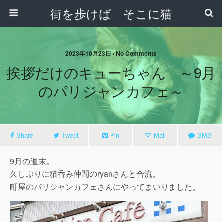
街を歩けば そこに猫
2023年10月23日 • No Comments
挨拶だけのキューちゃん ～9月
のパリジャンカフェ～
Share
Tweet
Pin
Mail
SMS
9月の週末。
久しぶりに猫呑み仲間のryanさんと合流。
町屋のパリジャンカフェさんにやってまいりました。