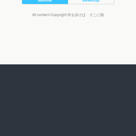
All content Copyright 街を歩けば そこに猫