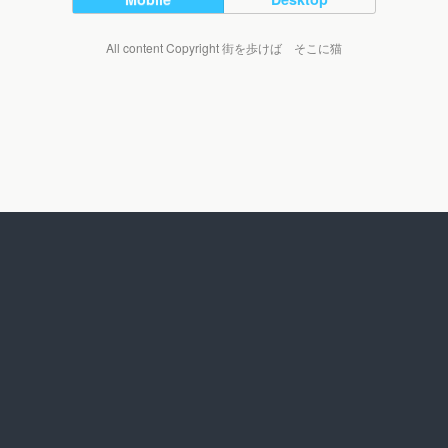
All content Copyright 街を歩けば そこに猫