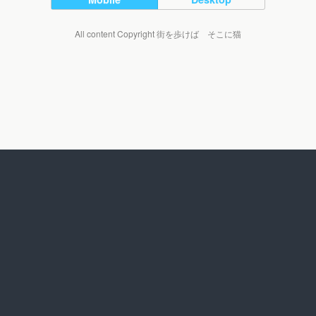
All content Copyright 街を歩けば そこに猫