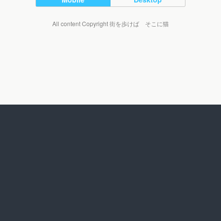
All content Copyright 街を歩けば そこに猫