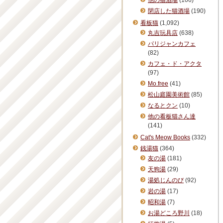
他の猫酒場
(106)
閉店した猫酒場
(190)
看板猫
(1,092)
丸吉玩具店
(638)
パリジャンカフェ
(82)
カフェ・ド・アクタ
(97)
Mo.free
(41)
松山庭園美術館
(85)
なるとクン
(10)
他の看板猫さん達
(141)
Cat's Meow Books
(332)
銭湯猫
(364)
友の湯
(181)
天狗湯
(29)
湯処じんのび
(92)
岩の湯
(17)
昭和湯
(7)
お湯どころ野川
(18)