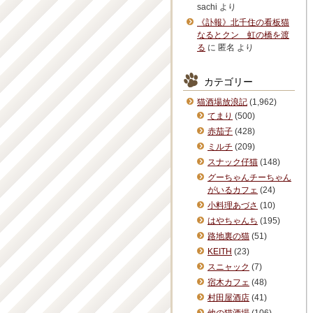
sachi
より
《訃報》北千住の看板猫
なるとクン 虹の橋を渡
る
に
匿名
より
カテゴリー
猫酒場放浪記
(1,962)
てまり
(500)
赤茄子
(428)
ミルチ
(209)
スナック仔猫
(148)
グーちゃんチーちゃん
がいるカフェ
(24)
小料理あづさ
(10)
はやちゃんち
(195)
路地裏の猫
(51)
KEITH
(23)
スニャック
(7)
宿木カフェ
(48)
村田屋酒店
(41)