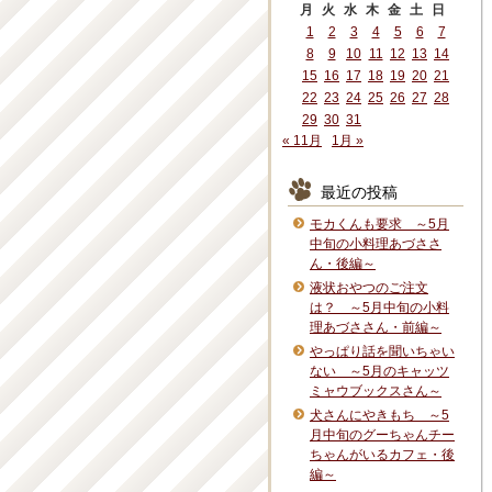
月
火
水
木
金
土
日
1
2
3
4
5
6
7
8
9
10
11
12
13
14
15
16
17
18
19
20
21
22
23
24
25
26
27
28
29
30
31
« 11月
1月 »
最近の投稿
モカくんも要求 ～5月
中旬の小料理あづささ
ん・後編～
液状おやつのご注文
は？ ～5月中旬の小料
理あづささん・前編～
やっぱり話を聞いちゃい
ない ～5月のキャッツ
ミャウブックスさん～
犬さんにやきもち ～5
月中旬のグーちゃんチー
ちゃんがいるカフェ・後
編～