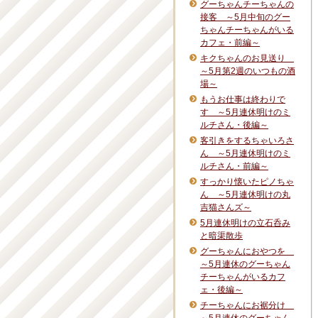
グーちゃんチーちゃんの
接客 ～5月中旬のグー
ちゃんチーちゃんがいる
カフェ・前編～
キクちゃんのお見送り
～5月第2週のいつもの酒
場～
もうお仕事は終わりで
す ～5月連休明けのミ
ルチさん・後編～
客引きをするちゃいろさ
ん ～5月連休明けのミ
ルチさん・前編～
すっかり懐いたピノちゃ
ん ～5月連休明けの丸
吉猫さんズ～
5月連休明けの立石呑み
と暗渠散歩
グーちゃんにおやつを
～5月連休のグーちゃん
チーちゃんがいるカフ
ェ・後編～
チーちゃんにお裾分け