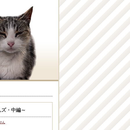
んズ・中編～
せん