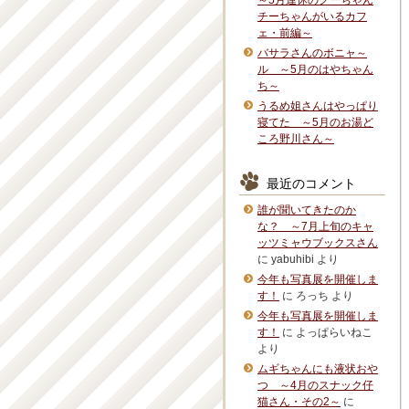
～5月連休のグーちゃん
チーちゃんがいるカフ
ェ・前編～
バサラさんのボニャ～
ル ～5月のはやちゃん
ち～
うるめ姐さんはやっぱり
寝てた ～5月のお湯ど
ころ野川さん～
最近のコメント
誰が聞いてきたのか
な？ ～7月上旬のキャ
ッツミャウブックスさん
に
yabuhibi
より
今年も写真展を開催しま
す！
に
ろっち
より
今年も写真展を開催しま
す！
に
よっぱらいねこ
より
ムギちゃんにも液状おや
つ ～4月のスナック仔
猫さん・その2～
に