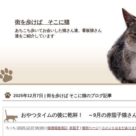
街を歩けば そこに猫
あちこち歩いてお会いした猫さん達、看板猫さん
達をご紹介しています
2025年12月7日 | 街を歩けば そこに猫
のブログ記事
おやつタイムの後に乾杯！ ～9月の赤茄子猫さ
ろっち
(
2025.12.07 06:00
)
|
猫酒場放浪記
,
赤茄子
|
個別ページ
|
コメントはまだありま