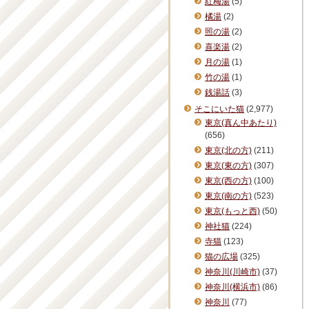
紅梅湯
(5)
橘湯
(2)
照の湯
(2)
喜楽湯
(2)
月の湯
(1)
竹の湯
(1)
銭湯話
(3)
そこにいた猫
(2,977)
東京(真ん中あたり)
(656)
東京(北の方)
(211)
東京(東の方)
(307)
東京(西の方)
(100)
東京(南の方)
(523)
東京(もっと西)
(50)
神社猫
(224)
寺猫
(123)
猫の広場
(325)
神奈川(川崎市)
(37)
神奈川(横浜市)
(86)
神奈川
(77)