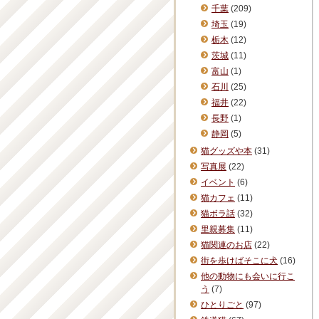
千葉
(209)
埼玉
(19)
栃木
(12)
茨城
(11)
富山
(1)
石川
(25)
福井
(22)
長野
(1)
静岡
(5)
猫グッズや本
(31)
写真展
(22)
イベント
(6)
猫カフェ
(11)
猫ボラ話
(32)
里親募集
(11)
猫関連のお店
(22)
街を歩けばそこに犬
(16)
他の動物にも会いに行こ
う
(7)
ひとりごと
(97)