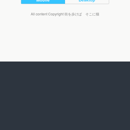
All content Copyright 街を歩けば そこに猫