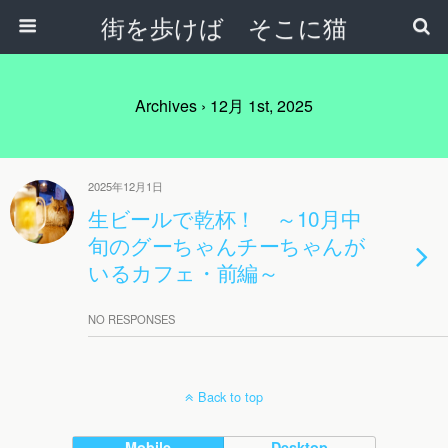
街を歩けば そこに猫
Archives › 12月 1st, 2025
2025年12月1日
生ビールで乾杯！ ～10月中
旬のグーちゃんチーちゃんが
いるカフェ・前編～
NO RESPONSES
Back to top
Mobile
Desktop