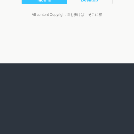
All content Copyright 街を歩けば そこに猫