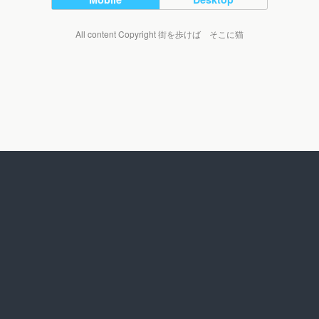
All content Copyright 街を歩けば そこに猫