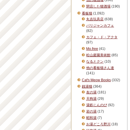
他の猫酒場
(106)
閉店した猫酒場
(190)
看板猫
(1,092)
丸吉玩具店
(638)
パリジャンカフェ
(82)
カフェ・ド・アクタ
(97)
Mo.free
(41)
松山庭園美術館
(85)
なるとクン
(10)
他の看板猫さん達
(141)
Cat's Meow Books
(332)
銭湯猫
(364)
友の湯
(181)
天狗湯
(29)
湯処じんのび
(92)
岩の湯
(17)
昭和湯
(7)
お湯どころ野川
(18)