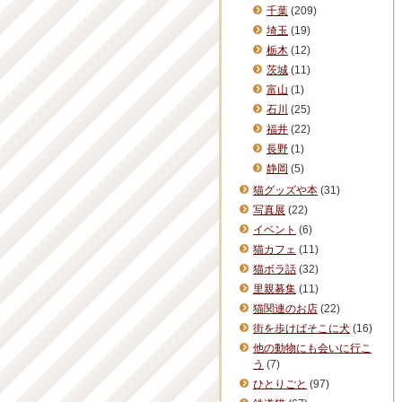
千葉
(209)
埼玉
(19)
栃木
(12)
茨城
(11)
富山
(1)
石川
(25)
福井
(22)
長野
(1)
静岡
(5)
猫グッズや本
(31)
写真展
(22)
イベント
(6)
猫カフェ
(11)
猫ボラ話
(32)
里親募集
(11)
猫関連のお店
(22)
街を歩けばそこに犬
(16)
他の動物にも会いに行こ
う
(7)
ひとりごと
(97)