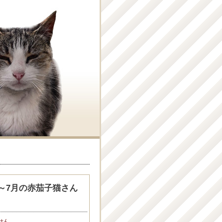
～7月の赤茄子猫さん
せん