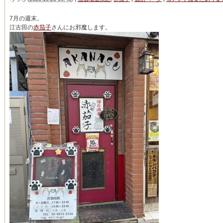
7月の週末。
江古田の
赤茄子
さんにお邪魔します。