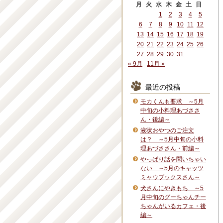
月
火
水
木
金
土
日
1
2
3
4
5
6
7
8
9
10
11
12
13
14
15
16
17
18
19
20
21
22
23
24
25
26
27
28
29
30
31
« 9月
11月 »
最近の投稿
モカくんも要求 ～5月
中旬の小料理あづささ
ん・後編～
液状おやつのご注文
は？ ～5月中旬の小料
理あづささん・前編～
やっぱり話を聞いちゃい
ない ～5月のキャッツ
ミャウブックスさん～
犬さんにやきもち ～5
月中旬のグーちゃんチー
ちゃんがいるカフェ・後
編～