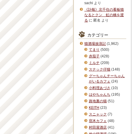
sachi
より
《訃報》北千住の看板猫
なるとクン 虹の橋を渡
る
に
匿名
より
カテゴリー
猫酒場放浪記
(1,962)
てまり
(500)
赤茄子
(428)
ミルチ
(209)
スナック仔猫
(148)
グーちゃんチーちゃん
がいるカフェ
(24)
小料理あづさ
(10)
はやちゃんち
(195)
路地裏の猫
(51)
KEITH
(23)
スニャック
(7)
宿木カフェ
(48)
村田屋酒店
(41)