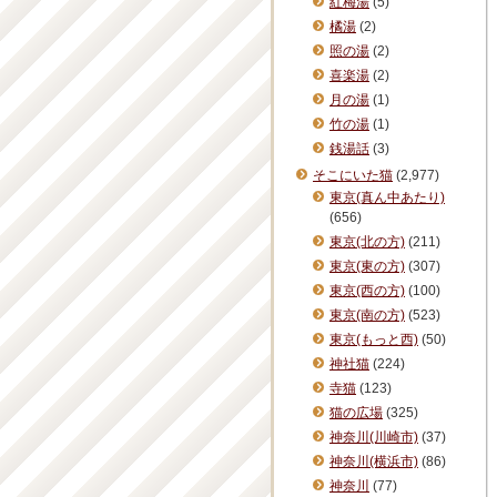
紅梅湯
(5)
橘湯
(2)
照の湯
(2)
喜楽湯
(2)
月の湯
(1)
竹の湯
(1)
銭湯話
(3)
そこにいた猫
(2,977)
東京(真ん中あたり)
(656)
東京(北の方)
(211)
東京(東の方)
(307)
東京(西の方)
(100)
東京(南の方)
(523)
東京(もっと西)
(50)
神社猫
(224)
寺猫
(123)
猫の広場
(325)
神奈川(川崎市)
(37)
神奈川(横浜市)
(86)
神奈川
(77)