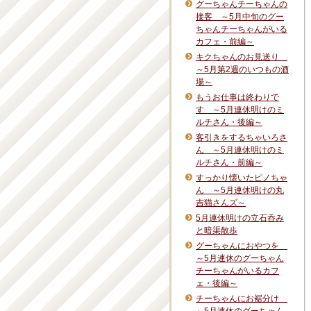
グーちゃんチーちゃんの
接客 ～5月中旬のグー
ちゃんチーちゃんがいる
カフェ・前編～
キクちゃんのお見送り
～5月第2週のいつもの酒
場～
もうお仕事は終わりで
す ～5月連休明けのミ
ルチさん・後編～
客引きをするちゃいろさ
ん ～5月連休明けのミ
ルチさん・前編～
すっかり懐いたピノちゃ
ん ～5月連休明けの丸
吉猫さんズ～
5月連休明けの立石呑み
と暗渠散歩
グーちゃんにおやつを
～5月連休のグーちゃん
チーちゃんがいるカフ
ェ・後編～
チーちゃんにお裾分け