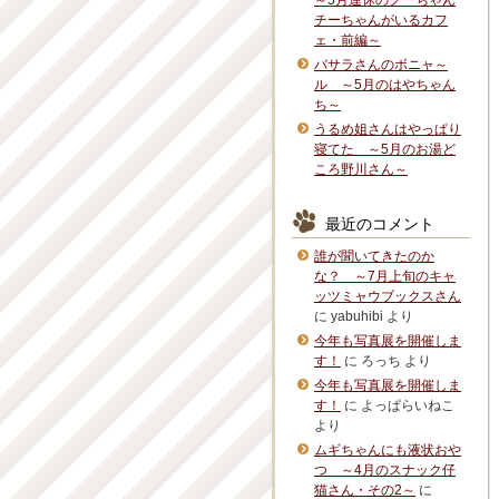
～5月連休のグーちゃん
チーちゃんがいるカフ
ェ・前編～
バサラさんのボニャ～
ル ～5月のはやちゃん
ち～
うるめ姐さんはやっぱり
寝てた ～5月のお湯ど
ころ野川さん～
最近のコメント
誰が聞いてきたのか
な？ ～7月上旬のキャ
ッツミャウブックスさん
に
yabuhibi
より
今年も写真展を開催しま
す！
に
ろっち
より
今年も写真展を開催しま
す！
に
よっぱらいねこ
より
ムギちゃんにも液状おや
つ ～4月のスナック仔
猫さん・その2～
に