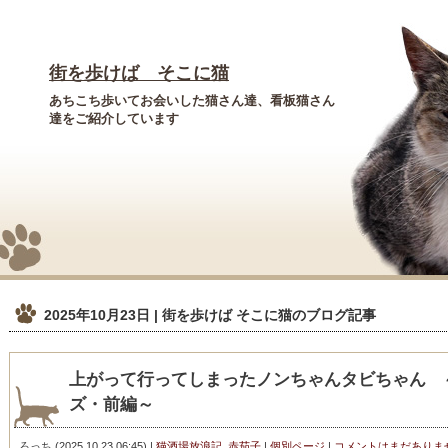
街を歩けば そこに猫
あちこち歩いてお会いした猫さん達、看板猫さん
達をご紹介しています
2025年10月23日 | 街を歩けば そこに猫
のブログ記事
上がって行ってしまったノンちゃんタビちゃん 
ズ・前編～
ろっち
(
2025.10.23 06:45
)
|
猫酒場放浪記
,
赤茄子
|
個別ページ
|
コメントはまだありま