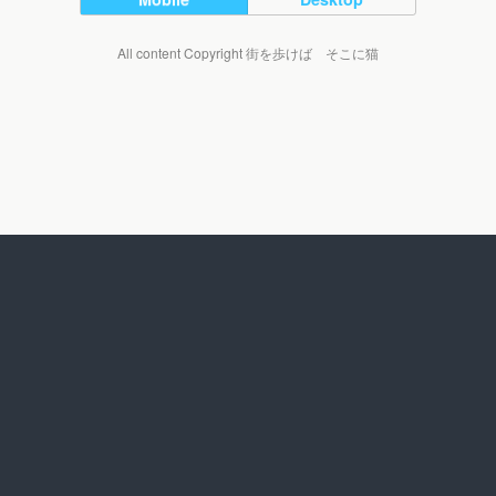
All content Copyright 街を歩けば そこに猫