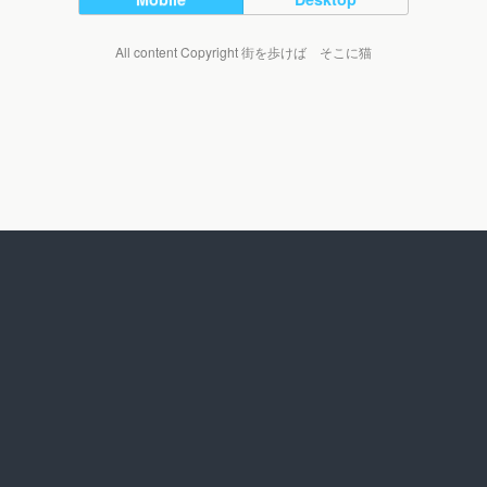
All content Copyright 街を歩けば そこに猫