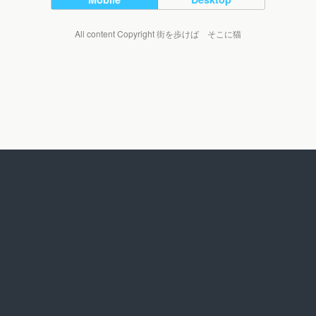
All content Copyright 街を歩けば そこに猫