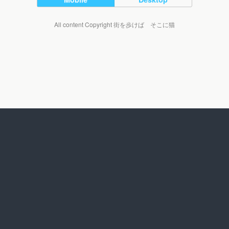
All content Copyright 街を歩けば そこに猫