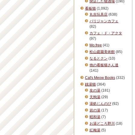
閉店した猫酒場
(190)
看板猫
(1,092)
丸吉玩具店
(638)
パリジャンカフェ
(82)
カフェ・ド・アクタ
(97)
Mo.free
(41)
松山庭園美術館
(85)
なるとクン
(10)
他の看板猫さん達
(141)
Cat's Meow Books
(332)
銭湯猫
(364)
友の湯
(181)
天狗湯
(29)
湯処じんのび
(92)
岩の湯
(17)
昭和湯
(7)
お湯どころ野川
(18)
紅梅湯
(5)