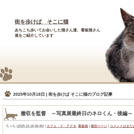
街を歩けば そこに猫
あちこち歩いてお会いした猫さん達、看板猫さん
達をご紹介しています
2025年10月18日 | 街を歩けば そこに猫
のブログ記事
撤収を監督 ～写真展最終日のネロくん・後編～
ろっち
(
2025.10.18 06:45
)
|
カフェ・ド・アクタ
,
看板猫
|
個別ページ
|
コメントはまだ