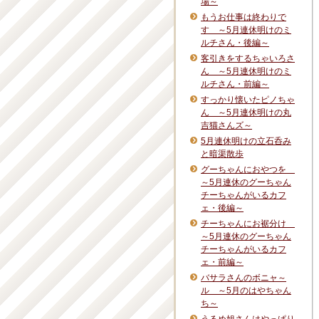
場～
もうお仕事は終わりで
す ～5月連休明けのミ
ルチさん・後編～
客引きをするちゃいろさ
ん ～5月連休明けのミ
ルチさん・前編～
すっかり懐いたピノちゃ
ん ～5月連休明けの丸
吉猫さんズ～
5月連休明けの立石呑み
と暗渠散歩
グーちゃんにおやつを
～5月連休のグーちゃん
チーちゃんがいるカフ
ェ・後編～
チーちゃんにお裾分け
～5月連休のグーちゃん
チーちゃんがいるカフ
ェ・前編～
バサラさんのボニャ～
ル ～5月のはやちゃん
ち～