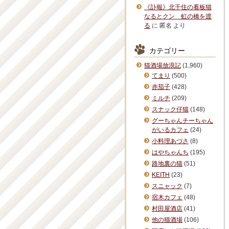
《訃報》北千住の看板猫
なるとクン 虹の橋を渡
る
に
匿名
より
カテゴリー
猫酒場放浪記
(1,960)
てまり
(500)
赤茄子
(428)
ミルチ
(209)
スナック仔猫
(148)
グーちゃんチーちゃん
がいるカフェ
(24)
小料理あづさ
(8)
はやちゃんち
(195)
路地裏の猫
(51)
KEITH
(23)
スニャック
(7)
宿木カフェ
(48)
村田屋酒店
(41)
他の猫酒場
(106)