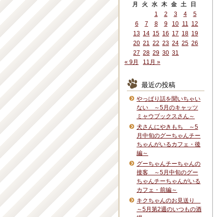
月
火
水
木
金
土
日
1
2
3
4
5
6
7
8
9
10
11
12
13
14
15
16
17
18
19
20
21
22
23
24
25
26
27
28
29
30
31
« 9月
11月 »
最近の投稿
やっぱり話を聞いちゃい
ない ～5月のキャッツ
ミャウブックスさん～
犬さんにやきもち ～5
月中旬のグーちゃんチー
ちゃんがいるカフェ・後
編～
グーちゃんチーちゃんの
接客 ～5月中旬のグー
ちゃんチーちゃんがいる
カフェ・前編～
キクちゃんのお見送り
～5月第2週のいつもの酒