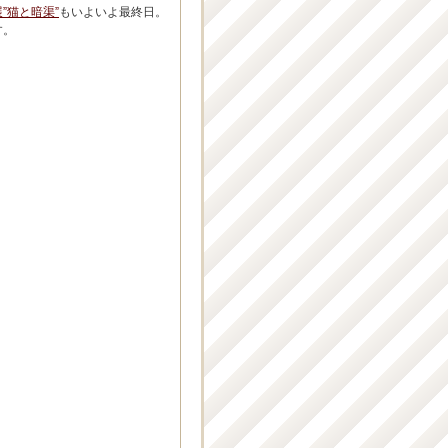
”猫と暗渠”
もいよいよ最終日。
す。