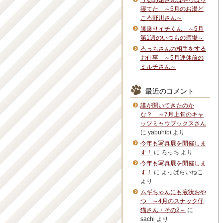
うるめ姐さんはやっぱり
寝てた ～5月のお湯ど
ころ野川さん～
膝乗りイチくん ～5月
第1週のいつもの酒場～
ろっちさんの相手をする
お仕事 ～5月連休前の
ミルチさん～
最近のコメント
誰が聞いてきたのか
な？ ～7月上旬のキャ
ッツミャウブックスさん
に
yabuhibi
より
今年も写真展を開催しま
す！
に
ろっち
より
今年も写真展を開催しま
す！
に
よっぱらいねこ
より
ムギちゃんにも液状おや
つ ～4月のスナック仔
猫さん・その2～
に
sachi
より