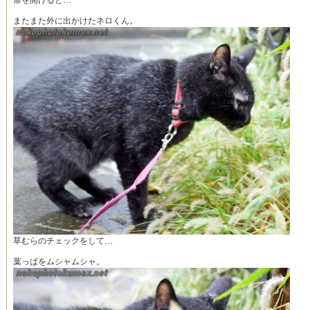
扉を開けると…
またまた外に出かけたネロくん。
草むらのチェックをして…
葉っぱをムシャムシャ。