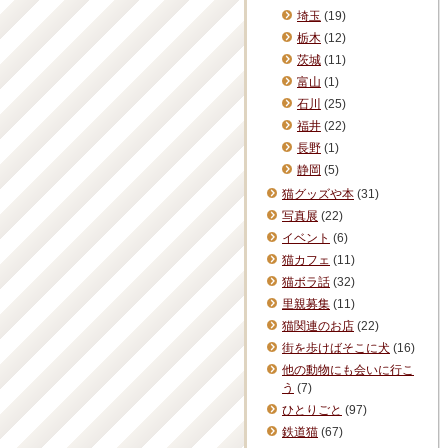
埼玉
(19)
栃木
(12)
茨城
(11)
富山
(1)
石川
(25)
福井
(22)
長野
(1)
静岡
(5)
猫グッズや本
(31)
写真展
(22)
イベント
(6)
猫カフェ
(11)
猫ボラ話
(32)
里親募集
(11)
猫関連のお店
(22)
街を歩けばそこに犬
(16)
他の動物にも会いに行こ
う
(7)
ひとりごと
(97)
鉄道猫
(67)