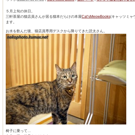
５月上旬の休日。
三軒茶屋の猫店員さんが居る猫本だらけの本屋
Cat’sMeowBooks
(キャッツミャ
ます。
お水を飲んだ後、猫店員専用デスクから降りてきた読太さん。
椅子に乗って…