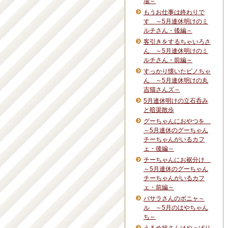
場～
もうお仕事は終わりで
す ～5月連休明けのミ
ルチさん・後編～
客引きをするちゃいろさ
ん ～5月連休明けのミ
ルチさん・前編～
すっかり懐いたピノちゃ
ん ～5月連休明けの丸
吉猫さんズ～
5月連休明けの立石呑み
と暗渠散歩
グーちゃんにおやつを
～5月連休のグーちゃん
チーちゃんがいるカフ
ェ・後編～
チーちゃんにお裾分け
～5月連休のグーちゃん
チーちゃんがいるカフ
ェ・前編～
バサラさんのボニャ～
ル ～5月のはやちゃん
ち～