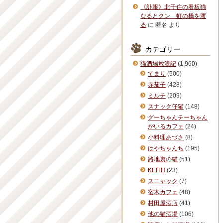
《訃報》北千住の看板猫
なるとクン 虹の橋を渡
る
に
匿名
より
カテゴリー
猫酒場放浪記
(1,960)
てまり
(500)
赤茄子
(428)
ミルチ
(209)
スナック仔猫
(148)
グーちゃんチーちゃん
がいるカフェ
(24)
小料理あづさ
(8)
はやちゃんち
(195)
路地裏の猫
(51)
KEITH
(23)
スニャック
(7)
宿木カフェ
(48)
村田屋酒店
(41)
他の猫酒場
(106)