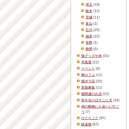
埼玉
(19)
栃木
(12)
茨城
(11)
富山
(1)
石川
(25)
福井
(22)
長野
(1)
静岡
(5)
猫グッズや本
(31)
写真展
(22)
イベント
(6)
猫カフェ
(11)
猫ボラ話
(32)
里親募集
(11)
猫関連のお店
(22)
街を歩けばそこに犬
(16)
他の動物にも会いに行こ
う
(7)
ひとりごと
(97)
鉄道猫
(67)