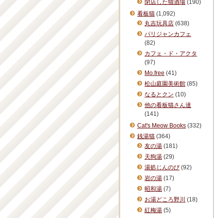
閉店した猫酒場
(190)
看板猫
(1,092)
丸吉玩具店
(638)
パリジャンカフェ
(82)
カフェ・ド・アクタ
(97)
Mo.free
(41)
松山庭園美術館
(85)
なるとクン
(10)
他の看板猫さん達
(141)
Cat's Meow Books
(332)
銭湯猫
(364)
友の湯
(181)
天狗湯
(29)
湯処じんのび
(92)
岩の湯
(17)
昭和湯
(7)
お湯どころ野川
(18)
紅梅湯
(5)