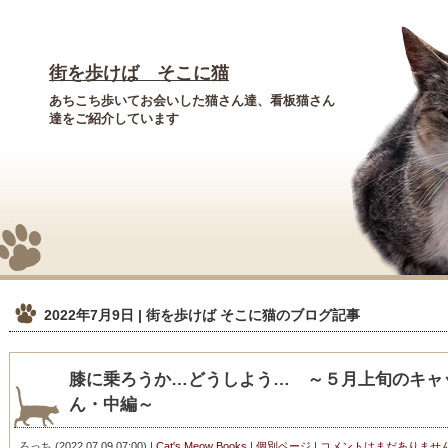
街を歩けば そこに猫
あちこち歩いてお会いした猫さん達、看板猫さん
達をご紹介しています
2022年7月9日 | 街を歩けば そこに猫
のブログ記事
膝に乗ろうか…どうしよう… ～５月上旬のキャ
ん・中編～
ろっち
(
2022.07.09 07:00
)
|
Cat's Meow Books
|
個別ページ
|
コメントはまだありませ