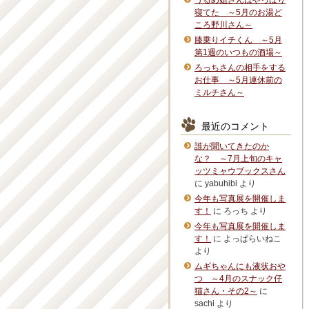
うるめ姐さんはやっぱり
寝てた ～5月のお湯ど
ころ野川さん～
膝乗りイチくん ～5月
第1週のいつもの酒場～
ろっちさんの相手をする
お仕事 ～5月連休前の
ミルチさん～
最近のコメント
誰が聞いてきたのか
な？ ～7月上旬のキャ
ッツミャウブックスさん
に
yabuhibi
より
今年も写真展を開催しま
す！
に
ろっち
より
今年も写真展を開催しま
す！
に
よっぱらいねこ
より
ムギちゃんにも液状おや
つ ～4月のスナック仔
猫さん・その2～
に
sachi
より