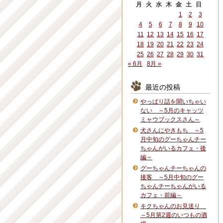
月
火
水
木
金
土
日
1
2
3
4
5
6
7
8
9
10
11
12
13
14
15
16
17
18
19
20
21
22
23
24
25
26
27
28
29
30
31
« 6月
8月 »
最近の投稿
やっぱり話を聞いちゃい
ない ～5月のキャッツ
ミャウブックスさん～
犬さんにやきもち ～5
月中旬のグーちゃんチー
ちゃんがいるカフェ・後
編～
グーちゃんチーちゃんの
接客 ～5月中旬のグー
ちゃんチーちゃんがいる
カフェ・前編～
キクちゃんのお見送り
～5月第2週のいつもの酒