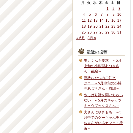
月
火
水
木
金
土
日
1
2
3
4
5
6
7
8
9
10
11
12
13
14
15
16
17
18
19
20
21
22
23
24
25
26
27
28
29
30
31
« 6月
8月 »
最近の投稿
モカくんも要求 ～5月
中旬の小料理あづささ
ん・後編～
液状おやつのご注文
は？ ～5月中旬の小料
理あづささん・前編～
やっぱり話を聞いちゃい
ない ～5月のキャッツ
ミャウブックスさん～
犬さんにやきもち ～5
月中旬のグーちゃんチー
ちゃんがいるカフェ・後
編～