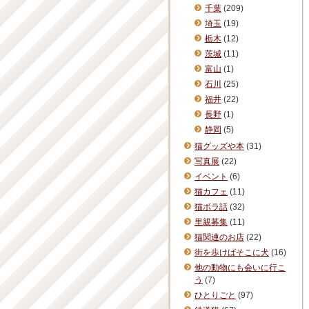
千葉
(209)
埼玉
(19)
栃木
(12)
茨城
(11)
富山
(1)
石川
(25)
福井
(22)
長野
(1)
静岡
(5)
猫グッズや本
(31)
写真展
(22)
イベント
(6)
猫カフェ
(11)
猫ボラ話
(32)
里親募集
(11)
猫関連のお店
(22)
街を歩けばそこに犬
(16)
他の動物にも会いに行こ
う
(7)
ひとりごと
(97)