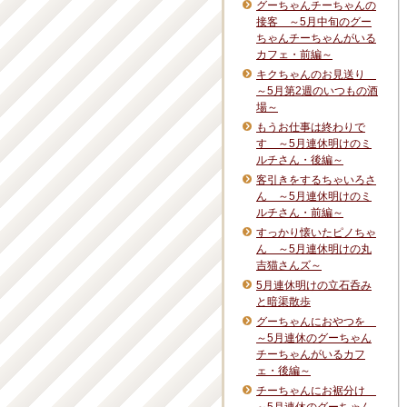
グーちゃんチーちゃんの
接客 ～5月中旬のグー
ちゃんチーちゃんがいる
カフェ・前編～
キクちゃんのお見送り
～5月第2週のいつもの酒
場～
もうお仕事は終わりで
す ～5月連休明けのミ
ルチさん・後編～
客引きをするちゃいろさ
ん ～5月連休明けのミ
ルチさん・前編～
すっかり懐いたピノちゃ
ん ～5月連休明けの丸
吉猫さんズ～
5月連休明けの立石呑み
と暗渠散歩
グーちゃんにおやつを
～5月連休のグーちゃん
チーちゃんがいるカフ
ェ・後編～
チーちゃんにお裾分け