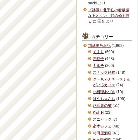
sachi
より
《訃報》北千住の看板猫
なるとクン 虹の橋を渡
る
に
匿名
より
カテゴリー
猫酒場放浪記
(1,962)
てまり
(500)
赤茄子
(428)
ミルチ
(209)
スナック仔猫
(148)
グーちゃんチーちゃん
がいるカフェ
(24)
小料理あづさ
(10)
はやちゃんち
(195)
路地裏の猫
(51)
KEITH
(23)
スニャック
(7)
宿木カフェ
(48)
村田屋酒店
(41)