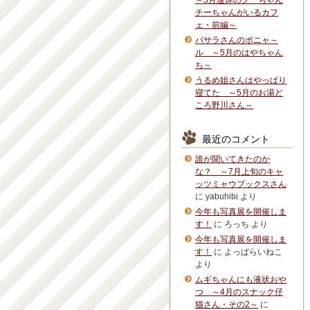
～5月連休のグーちゃん
チーちゃんがいるカフ
ェ・前編～
バサラさんのボニャ～
ル ～5月のはやちゃん
ち～
うるめ姐さんはやっぱり
寝てた ～5月のお湯ど
ころ野川さん～
最近のコメント
誰が聞いてきたのか
な？ ～7月上旬のキャ
ッツミャウブックスさん
に
yabuhibi
より
今年も写真展を開催しま
す！
に
ろっち
より
今年も写真展を開催しま
す！
に
よっぱらいねこ
より
ムギちゃんにも液状おや
つ ～4月のスナック仔
猫さん・その2～
に