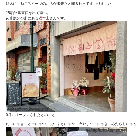
駒込に、ねこスイーツのお店が出来たと聞き行ってまいりました。
JR駒込駅東口を出て南へ。
徒歩数分の所にある
猫本山
さんです。
6月にオープンされたとのこと。
たいにゃき、どーにゃつ、あいすもにゃか、冷やしパイにゃき、みたらしにゃ