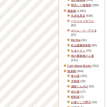
他の猫酒場
(106)
閉店した猫酒場
(190)
看板猫
(1,092)
丸吉玩具店
(638)
パリジャンカフェ
(82)
カフェ・ド・アクタ
(97)
Mo.free
(41)
松山庭園美術館
(85)
なるとクン
(10)
他の看板猫さん達
(141)
Cat's Meow Books
(332)
銭湯猫
(364)
友の湯
(181)
天狗湯
(29)
湯処じんのび
(92)
岩の湯
(17)
昭和湯
(7)
お湯どころ野川
(18)