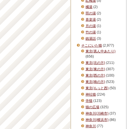
紅梅湯
(5)
橘湯
(2)
照の湯
(2)
喜楽湯
(2)
月の湯
(1)
竹の湯
(1)
銭湯話
(3)
そこにいた猫
(2,977)
東京(真ん中あたり)
(656)
東京(北の方)
(211)
東京(東の方)
(307)
東京(西の方)
(100)
東京(南の方)
(523)
東京(もっと西)
(50)
神社猫
(224)
寺猫
(123)
猫の広場
(325)
神奈川(川崎市)
(37)
神奈川(横浜市)
(86)
神奈川
(77)