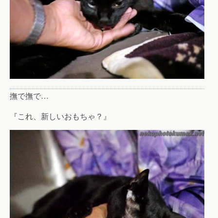
撫で撫で…
『これ、新しいおもちゃ？』