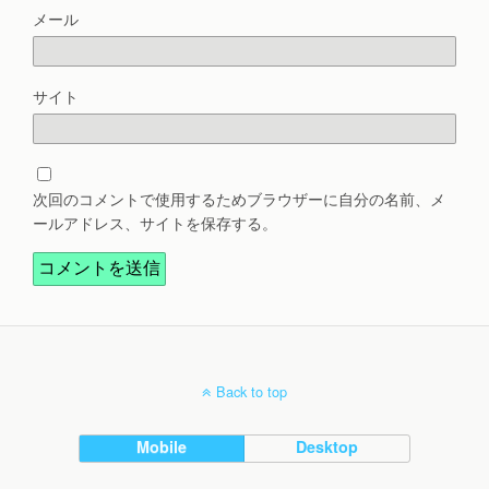
メール
サイト
次回のコメントで使用するためブラウザーに自分の名前、メ
ールアドレス、サイトを保存する。
Back to top
Mobile
Desktop