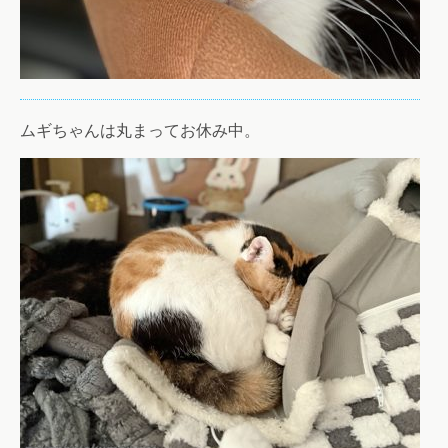
ムギちゃんは丸まってお休み中。