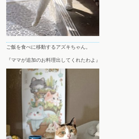
ご飯を食べに移動するアズキちゃん。
『ママが追加のお料理出してくれたわよ』