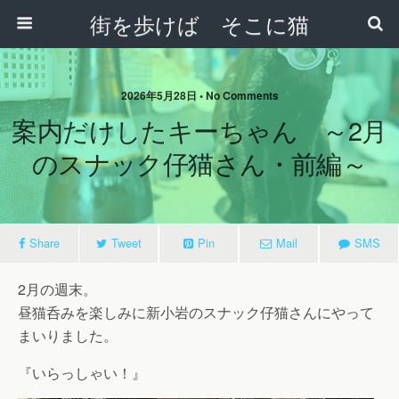
街を歩けば そこに猫
2026年5月28日 • No Comments
案内だけしたキーちゃん ～2月
のスナック仔猫さん・前編～
Share
Tweet
Pin
Mail
SMS
2月の週末。
昼猫呑みを楽しみに新小岩のスナック仔猫さんにやって
まいりました。
『いらっしゃい！』