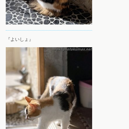
『よいしょ』