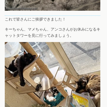
これで皆さんにご挨拶できました！
キーちゃん、マメちゃん、アンコさんがお休みになるキ
ャットタワーを見に行ってみましょう。