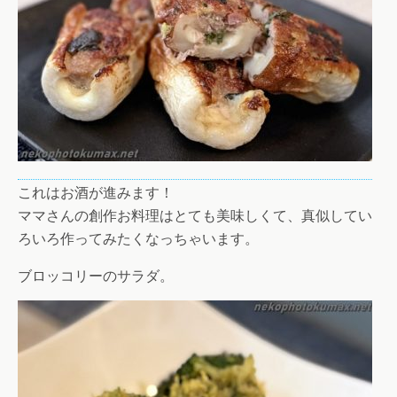
これはお酒が進みます！
ママさんの創作お料理はとても美味しくて、真似してい
ろいろ作ってみたくなっちゃいます。
ブロッコリーのサラダ。