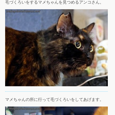
毛づくろいをするマメちゃんを見つめるアンコさん。
マメちゃんの所に行って毛づくろいをしてあげます。