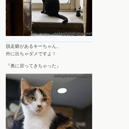
脱走癖があるキーちゃん。
外に出ちゃダメですよ！
『奥に戻ってきちゃった』