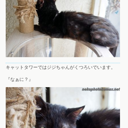
キャットタワーではジジちゃんがくつろいでいます。
『なぁに？』