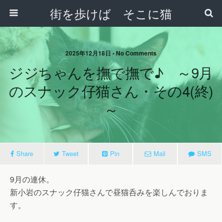
街を歩けば そこに猫
2025年12月18日 • No Comments
ジジちゃんを撫で撫で♪ ～9月
のスナック仔猫さん・その4(終)
～
Share
Tweet
Pin
Mail
SMS
9月の連休。
新小岩のスナック仔猫さんで昼猫呑みを楽しんでおりま
す。