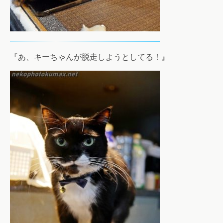
『あ、キーちゃんが脱走しようとしてる！』