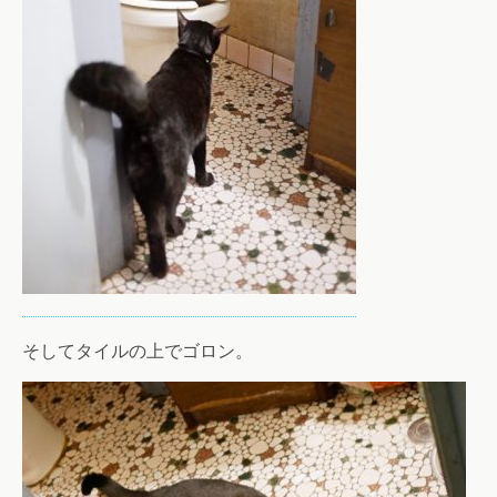
そしてタイルの上でゴロン。