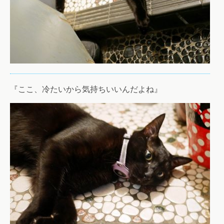
『ここ、冷たいから気持ちいいんだよね』