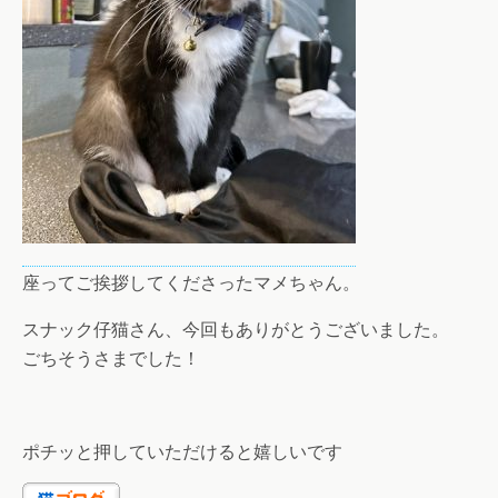
座ってご挨拶してくださったマメちゃん。
スナック仔猫さん、今回もありがとうございました。
ごちそうさまでした！
ポチッと押していただけると嬉しいです