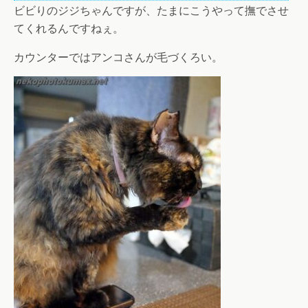
ビビりのジジちゃんですが、たまにこうやって撫でさせ
てくれるんですねぇ。
カウンターではアンコさんが毛づくろい。