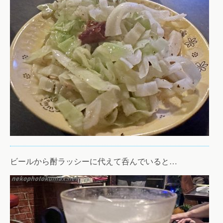
ビールから酎ラッシーに代えて呑んでいると…