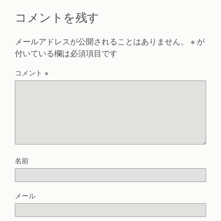
コメントを残す
メールアドレスが公開されることはありません。
※
が
付いている欄は必須項目です
コメント
※
名前
メール